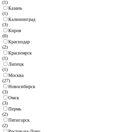
(
1
)
Казань
(
1
)
Калининград
(
3
)
Киров
(
0
)
Краснодар
(
2
)
Красноярск
(
1
)
Липецк
(
1
)
Москва
(
27
)
Новосибирск
(
3
)
Омск
(
3
)
Пермь
(
2
)
Пятигорск
(
2
)
Ростов-на-Дону