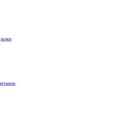
 кожи
четания