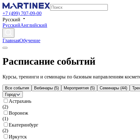
+7 (499) 707-09-00
Русский
Русский
Английский
Главная
Обучение
Расписание событий
Курсы, тренинги и семинары по базовым направлениям космет
Все события
Вебинары
(
5
)
Мероприятия
(
5
)
Семинары
(
44
)
Тре
Город
Астрахань
(
2
)
Воронеж
(
1
)
Екатеринбург
(
2
)
Иркутск