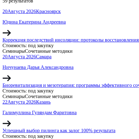
59 результатов
20
Августа
2026
Красноярск
Юдина Екатерина Андреевна
Коррекция последствий инсоляции: протоколы восстановления
Стоимость:
под закупку
Семинары
Сочетанные методики
20
Августа
2026
Самара
Ничунаева Дарья Александровна
Биоревитализация и мезотерапия: программы эффективного со
Стоимость:
под закупку
Семинары
Сочетанные методики
22
Августа
2026
Казань
Галимуллина Гуляндам Фаритовна
Успешный выбор пилинга как залог 100% результата
Стоимость:
под закупку