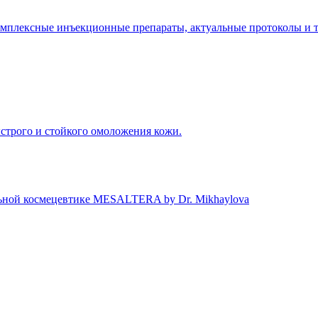
комплексные инъекционные препараты, актуальные протоколы и 
строго и стойкого омоложения кожи.
льной космецевтике MESALTERA by Dr. Mikhaylova