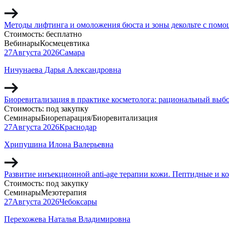
Методы лифтинга и омоложения бюста и зоны декольте с помо
Стоимость:
бесплатно
Вебинары
Космецевтика
27
Августа
2026
Самара
Ничунаева Дарья Александровна
Биоревитализация в практике косметолога: рациональный выб
Стоимость:
под закупку
Семинары
Биорепарация/Биоревитализация
27
Августа
2026
Краснодар
Хрипушина Илона Валерьевна
Развитие инъекционной anti-age терапии кожи. Пептидные и 
Стоимость:
под закупку
Семинары
Мезотерапия
27
Августа
2026
Чебоксары
Перехожева Наталья Владимировна