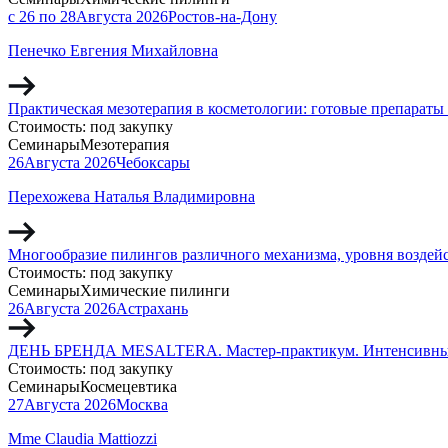
с 26 по 28
Августа
2026
Ростов-на-Дону
Пенечко Евгения Михайловна
Практическая мезотерапия в косметологии: готовые препараты
Стоимость:
под закупку
Семинары
Мезотерапия
26
Августа
2026
Чебоксары
Перехожева Наталья Владимировна
Многообразие пилингов различного механизма, уровня воздей
Стоимость:
под закупку
Семинары
Химические пилинги
26
Августа
2026
Астрахань
ДЕНЬ БРЕНДА MESALTERA. Мастер-практикум. Интенсивный 
Стоимость:
под закупку
Семинары
Космецевтика
27
Августа
2026
Москва
Mme Claudia Mattiozzi