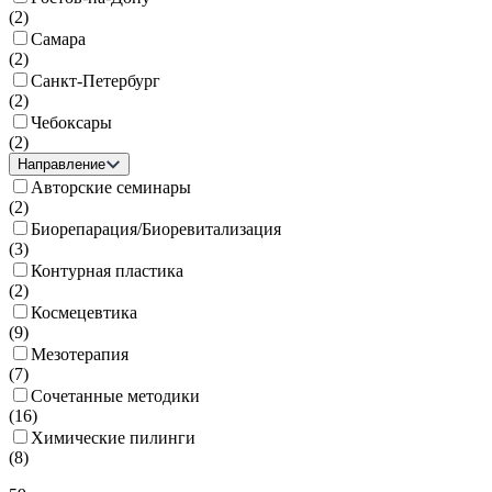
(
2
)
Самара
(
2
)
Санкт-Петербург
(
2
)
Чебоксары
(
2
)
Направление
Авторские семинары
(
2
)
Биорепарация/Биоревитализация
(
3
)
Контурная пластика
(
2
)
Космецевтика
(
9
)
Мезотерапия
(
7
)
Сочетанные методики
(
16
)
Химические пилинги
(
8
)