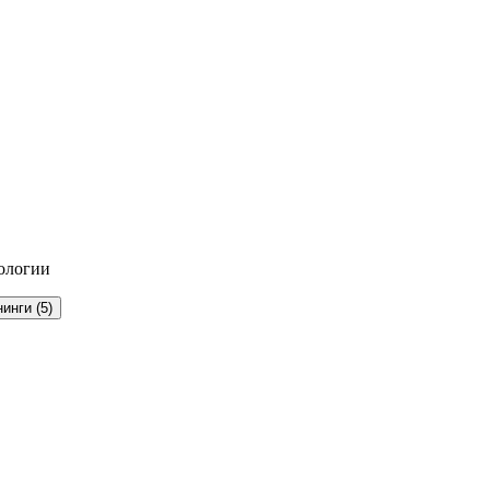
ологии
нинги
(
5
)