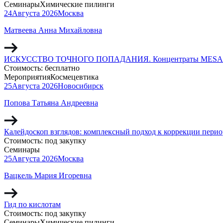
Семинары
Химические пилинги
24
Августа
2026
Москва
Матвеева Анна Михайловна
ИСКУССТВО ТОЧНОГО ПОПАДАНИЯ. Концентраты MESALTERA by 
Стоимость:
бесплатно
Мероприятия
Космецевтика
25
Августа
2026
Новосибирск
Попова Татьяна Андреевна
Калейдоскоп взглядов: комплексный подход к коррекции перио
Стоимость:
под закупку
Семинары
25
Августа
2026
Москва
Вацкель Мария Игоревна
Гид по кислотам
Стоимость:
под закупку
Семинары
Химические пилинги