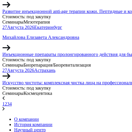
Развитие инъекционной anti-age терапии кожи. Пептидные и 
Стоимость:
под закупку
Семинары
Мезотерапия
27
Августа
2026
Екатеринбург
Михайлова Елизавета Александровна
Инъекционные препараты пролонгированного действия для бы
Стоимость:
под закупку
Семинары
Биорепарация/Биоревитализация
27
Августа
2026
Астрахань
Искусство чистоты: комплексная чистка лица на профессиона
Стоимость:
под закупку
Семинары
Космецевтика
1
2
3
4
О компании
История компании
Научный центр