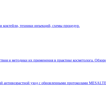
 и коктейли, техники инъекций, схемы процедур.
ствия и методики их применения в практике косметолога. Обзо
антивозрастной уход с обновленными протоколами MESALTER