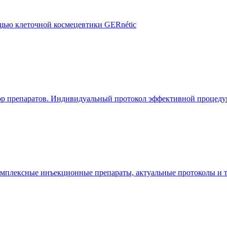
щью клеточной космецевтики GERnétic
ор препаратов. Индивидуальный протокол эффективной процедур
комплексные инъекционные препараты, актуальные протоколы и 