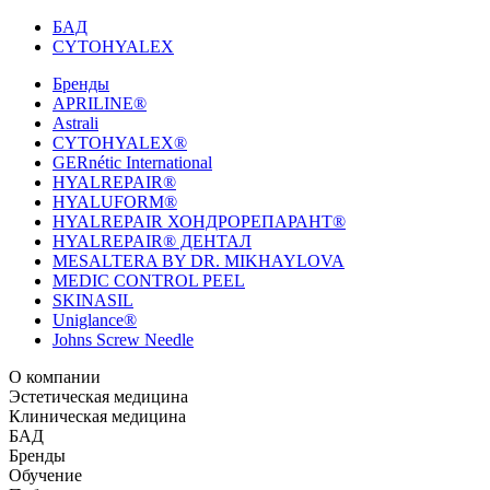
БАД
CYTOHYALEX
Бренды
APRILINE®
Astrali
CYTOHYALEX®
GERnétic International
HYALREPAIR®
HYALUFORM®
HYALREPAIR ХОНДРОРЕПАРАНТ®
HYALREPAIR® ДЕНТАЛ
MESALTERA BY DR. MIKHAYLOVA
MEDIC CONTROL PEEL
SKINASIL
Uniglance®
Johns Screw Needle
О компании
История компании
Эстетическая медицина
Научный центр
Учебный
центр
Биорепарация
Клиническая медицина
Патенты
Филлеры
Лаборатория
Биоревитализация
Национальное Общество
Мезотерапия
Химичес
Мезотерапии
пилинги
HYALREPAIR® CHONDROreparant
БАД
Космецевтика
Карьера
Расходные материалы
HYALREPAIR®
DENTAL
CYTOHYALEX
Бренды
HYALUFORM® SYNOVIAL LONG
HYALUFORM®
FILLER INTIMO
APRILINE®
Обучение
Astrali
CYTOHYALEX®
GERnétic