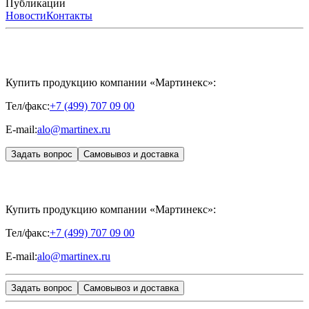
International
Расписание мероприятий
Публикации
HYALREPAIR®
Программы
HYALUFORM®
HYALREPAIR
ХОНДРОРЕПАРАНТ®
обучения
ЖУРНАЛ LES NOUVELLES ESTHÉTIQUES
Новости
Контакты
Преподаватели
HYALREPAIR®
Записи мероприятий
ЖУРНАЛ
ДЕНТАЛ
«ИНЪЕКЦИОННАЯ КОСМЕТОЛОГИЯ»
MESALTERA BY DR. MIKHAYLOVA
ЖУРНАЛ
MEDIC
CONTROL PEEL
«МЕЗОТЕРАПИЯ»
SKINASIL
Uniglance®
Johns Screw Needle
Купить продукцию компании «Мартинекс»:
Тел/факс:
+7 (499) 707 09 00
E-mail:
alo@martinex.ru
Задать вопрос
Самовывоз и доставка
Купить продукцию компании «Мартинекс»:
Тел/факс:
+7 (499) 707 09 00
E-mail:
alo@martinex.ru
Задать вопрос
Самовывоз и доставка