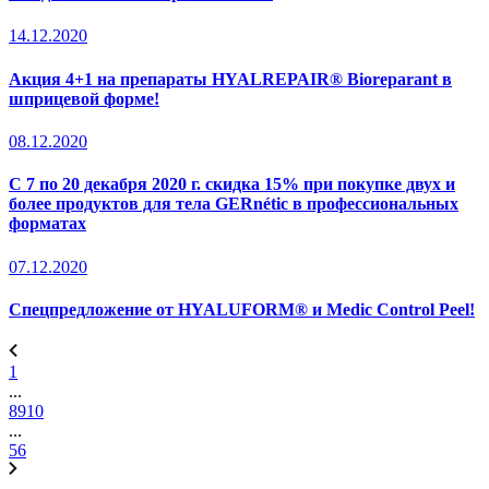
14.12.2020
Акция 4+1 на препараты HYALREPAIR® Bioreparant в
шприцевой форме!
08.12.2020
С 7 по 20 декабря 2020 г. скидка 15% при покупке двух и
более продуктов для тела GERnétic в профессиональных
форматах
07.12.2020
Спецпредложение от HYALUFORM® и Medic Control Peel!
1
...
8
9
10
...
56