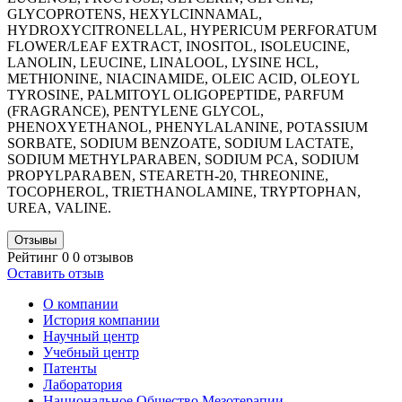
GLYCOPROTENS, HEXYLCINNAMAL,
HYDROXYCITRONELLAL, HYPERICUM PERFORATUM
FLOWER/LEAF EXTRACT, INOSITOL, ISOLEUCINE,
LANOLIN, LEUCINE, LINALOOL, LYSINE HCL,
METHIONINE, NIACINAMIDE, OLEIC ACID, OLEOYL
TYROSINE, PALMITOYL OLIGOPEPTIDE, PARFUM
(FRAGRANCE), PENTYLENE GLYCOL,
PHENOXYETHANOL, PHENYLALANINE, POTASSIUM
SORBATE, SODIUM BENZOATE, SODIUM LACTATE,
SODIUM METHYLPARABEN, SODIUM PCA, SODIUM
PROPYLPARABEN, STEARETH-20, THREONINE,
TOСOPHEROL, TRIETHANOLAMINE, TRYPTOPHAN,
UREA, VALINE.
Отзывы
Рейтинг 0
0 отзывов
Оставить отзыв
О компании
История компании
Научный центр
Учебный центр
Патенты
Лаборатория
Национальное Общество Мезотерапии