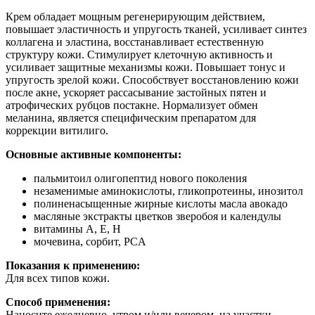
Крем обладает мощным регенерирующим действием,
повышает эластичность и упругость тканей, усиливает синтез
коллагена и эластина, восстанавливает естественную
структуру кожи. Стимулирует клеточную активность и
усиливает защитные механизмы кожи. Повышает тонус и
упругость зрелой кожи. Способствует восстановлению кожи
после акне, ускоряет рассасывание застойных пятен и
атрофических рубцов постакне. Нормализует обмен
меланина, является специфическим препаратом для
коррекции витилиго.
Основные активные компоненты:
пальмитоил олигопептид нового поколения
незаменимые аминокислоты, гликопротеины, инозитол
полиненасыщенные жирные кислоты масла авокадо
масляные экстракты цветков зверобоя и календулы
витамины А, Е, H
мочевина, сорбит, PCA
Показания к применению:
Для всех типов кожи.
Способ применения:
Наносите ежедневно, утром и/или вечером, на участки,