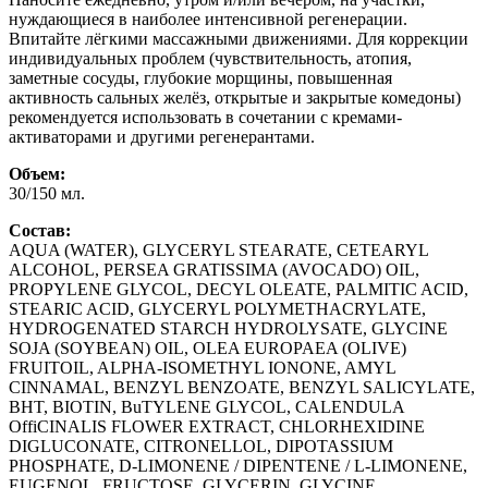
нуждающиеся в наиболее интенсивной регенерации.
Впитайте лёгкими массажными движениями. Для коррекции
индивидуальных проблем (чувствительность, атопия,
заметные сосуды, глубокие морщины, повышенная
активность сальных желёз, открытые и закрытые комедоны)
рекомендуется использовать в сочетании с кремами-
активаторами и другими регенерантами.
Объем:
30/150 мл.
Состав:
AQUA (WATER), GLYCERYL STEARATE, CETEARYL
ALCOHOL, PERSEA GRATISSIMA (AVOCADO) OIL,
PROPYLENE GLYCOL, DECYL OLEATE, PALMITIC ACID,
STEARIC ACID, GLYCERYL POLYMETHACRYLATE,
HYDROGENATED STARCH HYDROLYSATE, GLYCINE
SOJA (SOYBEAN) OIL, OLEA EUROPAEA (OLIVE)
FRUITOIL, ALPHA-ISOMETHYL IONONE, AMYL
CINNAMAL, BENZYL BENZOATE, BENZYL SALICYLATE,
BHT, BIOTIN, BuTYLENE GLYCOL, CALENDULA
OffiCINALIS FLOWER EXTRACT, CHLORHEXIDINE
DIGLUCONATE, CITRONELLOL, DIPOTASSIUM
PHOSPHATE, D-LIMONENE / DIPENTENE / L-LIMONENE,
EUGENOL, FRUCTOSE, GLYCERIN, GLYCINE,