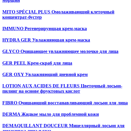
морщин
MITO SPÉCIAL PLUS Омолаживающий клеточный
концентрат-бустер
IMMUNO Регенерирующая крем-маска
HYDRA GER Увлажняющая крем-маска
GLYCO Очищающее увлажняющее молочко для лица
GER PEEL Крем-скраб для лица
GER OXY Увлажняющий дневной крем
LOTION AUX ACIDES DE FLEURS Цветочный лосьон-
пилинг на основе фруктовых кислот
FIBRO Очищающий восстанавливающий лосьон для лица
DERMA Жидкое мыло для проблемной кожи
DEMAQUILLANT DOUCEUR Мицеллярный лосьон для
демакияжа лица и глаз