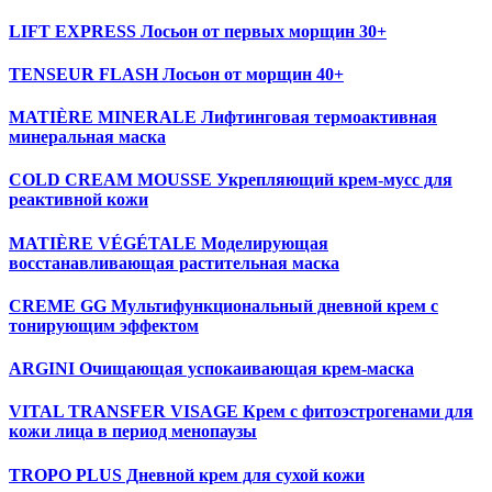
LIFT EXPRESS Лосьон от первых морщин 30+
TENSEUR FLASH Лосьон от морщин 40+
MATIÈRE MINERALE Лифтинговая термоактивная
минеральная маска
COLD CREAM MOUSSE Укрепляющий крем-мусс для
реактивной кожи
MATIÈRE VÉGÉTALE Моделирующая
восстанавливающая растительная маска
CREME GG Мультифункциональный дневной крем c
тонирующим эффектом
ARGINI Очищающая успокаивающая крем-маска
VITAL TRANSFER VISAGE Крем с фитоэстрогенами для
кожи лица в период менопаузы
TROPO PLUS Дневной крем для сухой кожи