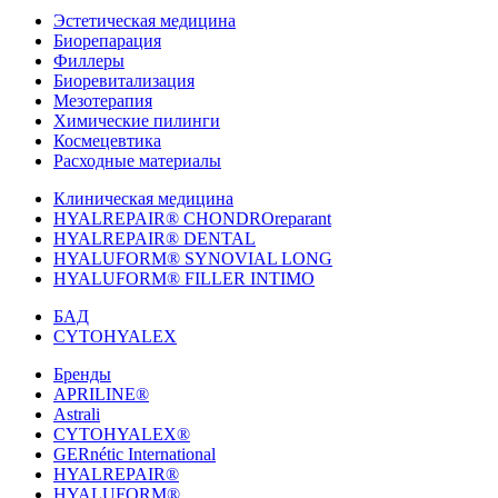
Эстетическая медицина
Биорепарация
Филлеры
Биоревитализация
Мезотерапия
Химические пилинги
Космецевтика
Расходные материалы
Клиническая медицина
HYALREPAIR® CHONDROreparant
HYALREPAIR® DENTAL
HYALUFORM® SYNOVIAL LONG
HYALUFORM® FILLER INTIMO
БАД
CYTOHYALEX
Бренды
APRILINE®
Astrali
CYTOHYALEX®
GERnétic International
HYALREPAIR®
HYALUFORM®