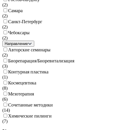
(
2
)
Самара
(
2
)
Санкт-Петербург
(
2
)
Чебоксары
(
2
)
Направление
Авторские семинары
(
2
)
Биорепарация/Биоревитализация
(
3
)
Контурная пластика
(
1
)
Космецевтика
(
8
)
Мезотерапия
(
6
)
Сочетанные методики
(
14
)
Химические пилинги
(
7
)