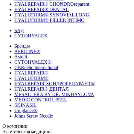
HYALREPAIR® CHONDROreparant
HYALREPAIR® DENTAL
HYALUFORM® SYNOVIAL LONG
HYALUFORM® FILLER INTIMO
БАД
CYTOHYALEX
Бренды
APRILINE®
Astrali
CYTOHYALEX®
GERnétic International
HYALREPAIR®
HYALUFORM®
HYALREPAIR ХОНДРОРЕПАРАНТ®
HYALREPAIR® ДЕНТАЛ
MESALTERA BY DR. MIKHAYLOVA
MEDIC CONTROL PEEL
SKINASIL
Uniglance®
Johns Screw Needle
О компании
История компании
Эстетическая медицина
Научный центр
Учебный