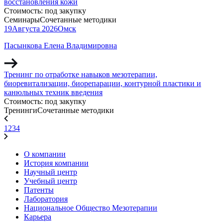
восстановления кожи
Стоимость:
под закупку
Семинары
Сочетанные методики
19
Августа
2026
Омск
Пасынкова Елена Владимировна
Тренинг по отработке навыков мезотерапии,
биоревитализации, биорепарации, контурной пластики и
канюльных техник введения
Стоимость:
под закупку
Тренинги
Сочетанные методики
1
2
3
4
О компании
История компании
Научный центр
Учебный центр
Патенты
Лаборатория
Национальное Общество Мезотерапии
Карьера