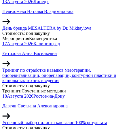
13
Августа
2026
Липецк
Перехожева Наталья Владимировна
День бренда MESALTERA by Dr. Mikhaylova
Стоимость:
под закупку
Мероприятия
Космецевтика
17
Августа
2026
Калининград
Евтихова Анна Васильевна
Тренинг по отработке навыков мезотерапии,
биоревитализации, биорепарации, контурной пластики и
канюльных техник введения
Стоимость:
под закупку
Тренинги
Сочетанные методики
18
Августа
2026
Ростов-на-Дону
Давтян Светлана Александровна
Успешный выбор пилинга как залог 100% результата
Стоимость:
под закупку