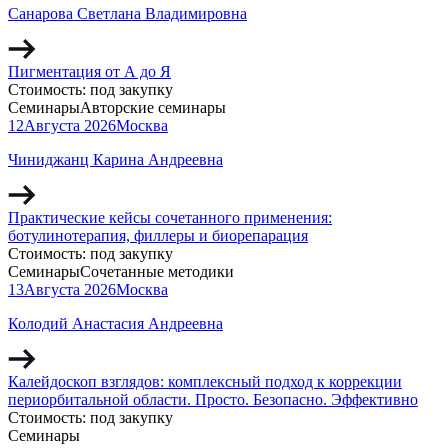
Санарова Светлана Владимировна
Пигментация от А до Я
Стоимость:
под закупку
Семинары
Авторские семинары
12
Августа
2026
Москва
Чиниджанц Карина Андреевна
Практические кейсы сочетанного применения:
ботулинотерапия, филлеры и биорепарация
Стоимость:
под закупку
Семинары
Сочетанные методики
13
Августа
2026
Москва
Колодий Анастасия Андреевна
Калейдоскоп взглядов: комплексный подход к коррекции
периорбитальной области. Просто. Безопасно. Эффективно
Стоимость:
под закупку
Семинары