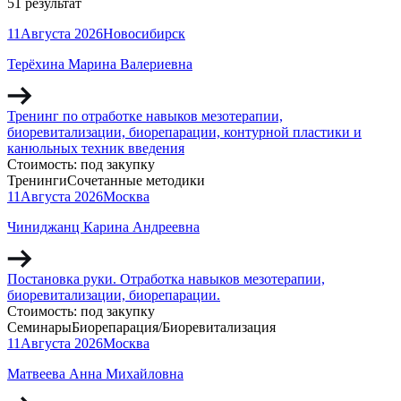
51 результат
11
Августа
2026
Новосибирск
Терёхина Марина Валериевна
Тренинг по отработке навыков мезотерапии,
биоревитализации, биорепарации, контурной пластики и
канюльных техник введения
Стоимость:
под закупку
Тренинги
Сочетанные методики
11
Августа
2026
Москва
Чиниджанц Карина Андреевна
Постановка руки. Отработка навыков мезотерапии,
биоревитализации, биорепарации.
Стоимость:
под закупку
Семинары
Биорепарация/Биоревитализация
11
Августа
2026
Москва
Матвеева Анна Михайловна