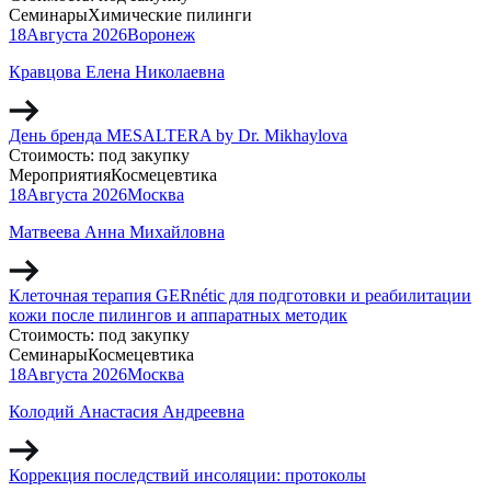
Семинары
Химические пилинги
18
Августа
2026
Воронеж
Кравцова Елена Николаевна
День бренда MESALTERA by Dr. Mikhaylova
Стоимость:
под закупку
Мероприятия
Космецевтика
18
Августа
2026
Москва
Матвеева Анна Михайловна
Клеточная терапия GERnétic для подготовки и реабилитации
кожи после пилингов и аппаратных методик
Стоимость:
под закупку
Семинары
Космецевтика
18
Августа
2026
Москва
Колодий Анастасия Андреевна
Коррекция последствий инсоляции: протоколы