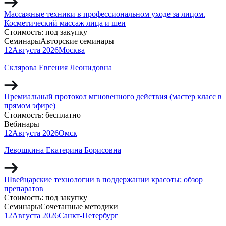
Массажные техники в профессиональном уходе за лицом.
Косметический массаж лица и шеи
Стоимость:
под закупку
Семинары
Авторские семинары
12
Августа
2026
Москва
Склярова Евгения Леонидовна
Премиальный протокол мгновенного действия (мастер класс в
прямом эфире)
Стоимость:
бесплатно
Вебинары
12
Августа
2026
Омск
Левошкина Екатерина Борисовна
Швейцарские технологии в поддержании красоты: обзор
препаратов
Стоимость:
под закупку
Семинары
Сочетанные методики
12
Августа
2026
Санкт-Петербург