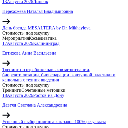
13
Августа
2026
Липецк
Перехожева Наталья Владимировна
День бренда MESALTERA by Dr. Mikhaylova
Стоимость:
под закупку
Мероприятия
Космецевтика
17
Августа
2026
Калининград
Евтихова Анна Васильевна
Тренинг по отработке навыков мезотерапии,
биоревитализации, биорепарации, контурной пластики и
канюльных техник введения
Стоимость:
под закупку
Тренинги
Сочетанные методики
18
Августа
2026
Ростов-на-Дону
Давтян Светлана Александровна
Успешный выбор пилинга как залог 100% результата
Стоимость:
под закупку