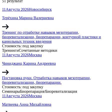
51 результат
11
Августа
2026
Новосибирск
Терёхина Марина Валериевна
Тренинг по отработке навыков мезотерапии,
биоревитализации, биорепарации, контурной пластики и
канюльных техник введения
Стоимость:
под закупку
Тренинги
Сочетанные методики
11
Августа
2026
Москва
Чиниджанц Карина Андреевна
Постановка руки. Отработка навыков мезотерапии,
биоревитализации, биорепарации.
Стоимость:
под закупку
Семинары
Биорепарация/Биоревитализация
11
Августа
2026
Москва
Матвеева Анна Михайловна