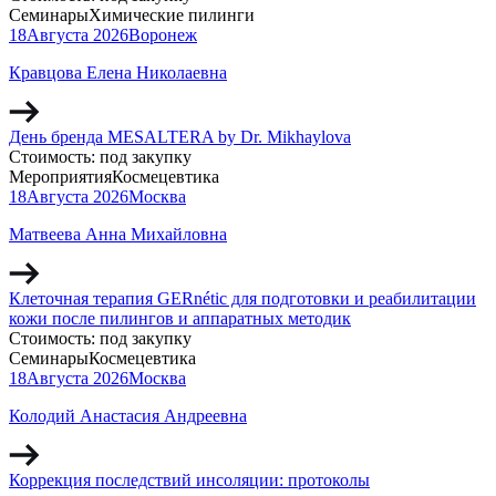
Семинары
Химические пилинги
18
Августа
2026
Воронеж
Кравцова Елена Николаевна
День бренда MESALTERA by Dr. Mikhaylova
Стоимость:
под закупку
Мероприятия
Космецевтика
18
Августа
2026
Москва
Матвеева Анна Михайловна
Клеточная терапия GERnétic для подготовки и реабилитации
кожи после пилингов и аппаратных методик
Стоимость:
под закупку
Семинары
Космецевтика
18
Августа
2026
Москва
Колодий Анастасия Андреевна
Коррекция последствий инсоляции: протоколы