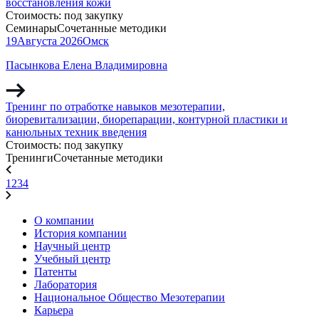
восстановления кожи
Стоимость:
под закупку
Семинары
Сочетанные методики
19
Августа
2026
Омск
Пасынкова Елена Владимировна
Тренинг по отработке навыков мезотерапии,
биоревитализации, биорепарации, контурной пластики и
канюльных техник введения
Стоимость:
под закупку
Тренинги
Сочетанные методики
1
2
3
4
О компании
История компании
Научный центр
Учебный центр
Патенты
Лаборатория
Национальное Общество Мезотерапии
Карьера