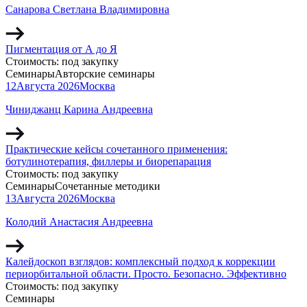
Санарова Светлана Владимировна
Пигментация от А до Я
Стоимость:
под закупку
Семинары
Авторские семинары
12
Августа
2026
Москва
Чиниджанц Карина Андреевна
Практические кейсы сочетанного применения:
ботулинотерапия, филлеры и биорепарация
Стоимость:
под закупку
Семинары
Сочетанные методики
13
Августа
2026
Москва
Колодий Анастасия Андреевна
Калейдоскоп взглядов: комплексный подход к коррекции
периорбитальной области. Просто. Безопасно. Эффективно
Стоимость:
под закупку
Семинары