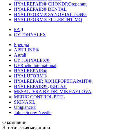
HYALREPAIR® CHONDROreparant
HYALREPAIR® DENTAL
HYALUFORM® SYNOVIAL LONG
HYALUFORM® FILLER INTIMO
БАД
CYTOHYALEX
Бренды
APRILINE®
Astrali
CYTOHYALEX®
GERnétic International
HYALREPAIR®
HYALUFORM®
HYALREPAIR ХОНДРОРЕПАРАНТ®
HYALREPAIR® ДЕНТАЛ
MESALTERA BY DR. MIKHAYLOVA
MEDIC CONTROL PEEL
SKINASIL
Uniglance®
Johns Screw Needle
О компании
История компании
Эстетическая медицина
Научный центр
Учебный