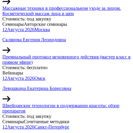
Массажные техники в профессиональном уходе за лицом.
Косметический массаж лица и шеи
Стоимость:
под закупку
Семинары
Авторские семинары
12
Августа
2026
Москва
Склярова Евгения Леонидовна
Премиальный протокол мгновенного действия (мастер класс в
прямом эфире)
Стоимость:
бесплатно
Вебинары
12
Августа
2026
Омск
Левошкина Екатерина Борисовна
Швейцарские технологии в поддержании красоты: обзор
препаратов
Стоимость:
под закупку
Семинары
Сочетанные методики
12
Августа
2026
Санкт-Петербург