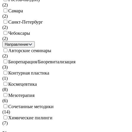
(
2
)
Самара
(
2
)
Санкт-Петербург
(
2
)
Чебоксары
(
2
)
Направление
Авторские семинары
(
2
)
Биорепарация/Биоревитализация
(
3
)
Контурная пластика
(
1
)
Космецевтика
(
8
)
Мезотерапия
(
6
)
Сочетанные методики
(
14
)
Химические пилинги
(
7
)