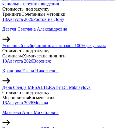
канюльных техник введения
Стоимость:
под закупку
Тренинги
Сочетанные методики
18
Августа
2026
Ростов-на-Дону
Давтян Светлана Александровна
Успешный выбор пилинга как залог 100% результата
Стоимость:
под закупку
Семинары
Химические пилинги
18
Августа
2026
Воронеж
Кравцова Елена Николаевна
День бренда MESALTERA by Dr. Mikhaylova
Стоимость:
под закупку
Мероприятия
Космецевтика
18
Августа
2026
Москва
Матвеева Анна Михайловна