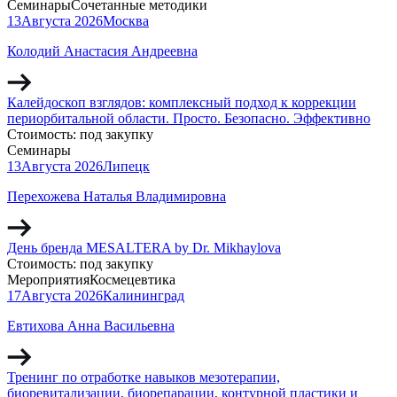
Семинары
Сочетанные методики
13
Августа
2026
Москва
Колодий Анастасия Андреевна
Калейдоскоп взглядов: комплексный подход к коррекции
периорбитальной области. Просто. Безопасно. Эффективно
Стоимость:
под закупку
Семинары
13
Августа
2026
Липецк
Перехожева Наталья Владимировна
День бренда MESALTERA by Dr. Mikhaylova
Стоимость:
под закупку
Мероприятия
Космецевтика
17
Августа
2026
Калининград
Евтихова Анна Васильевна
Тренинг по отработке навыков мезотерапии,
биоревитализации, биорепарации, контурной пластики и