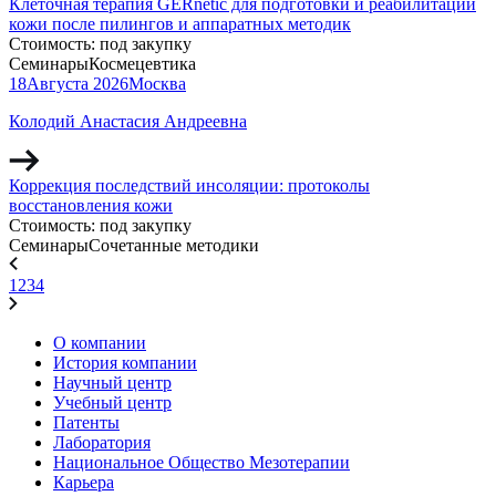
Клеточная терапия GERnétic для подготовки и реабилитации
кожи после пилингов и аппаратных методик
Стоимость:
под закупку
Семинары
Космецевтика
18
Августа
2026
Москва
Колодий Анастасия Андреевна
Коррекция последствий инсоляции: протоколы
восстановления кожи
Стоимость:
под закупку
Семинары
Сочетанные методики
1
2
3
4
О компании
История компании
Научный центр
Учебный центр
Патенты
Лаборатория
Национальное Общество Мезотерапии
Карьера