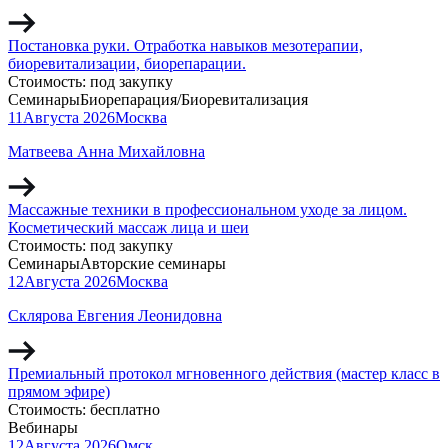
Постановка руки. Отработка навыков мезотерапии,
биоревитализации, биорепарации.
Стоимость:
под закупку
Семинары
Биорепарация/Биоревитализация
11
Августа
2026
Москва
Матвеева Анна Михайловна
Массажные техники в профессиональном уходе за лицом.
Косметический массаж лица и шеи
Стоимость:
под закупку
Семинары
Авторские семинары
12
Августа
2026
Москва
Склярова Евгения Леонидовна
Премиальный протокол мгновенного действия (мастер класс в
прямом эфире)
Стоимость:
бесплатно
Вебинары
12
Августа
2026
Омск