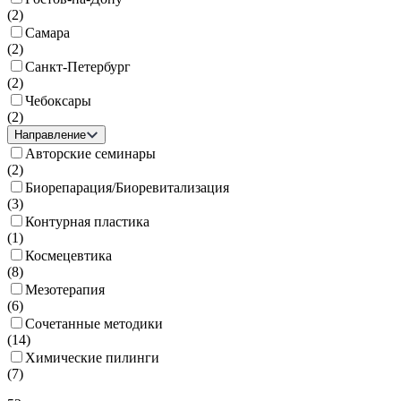
(
2
)
Самара
(
2
)
Санкт-Петербург
(
2
)
Чебоксары
(
2
)
Направление
Авторские семинары
(
2
)
Биорепарация/Биоревитализация
(
3
)
Контурная пластика
(
1
)
Космецевтика
(
8
)
Мезотерапия
(
6
)
Сочетанные методики
(
14
)
Химические пилинги
(
7
)