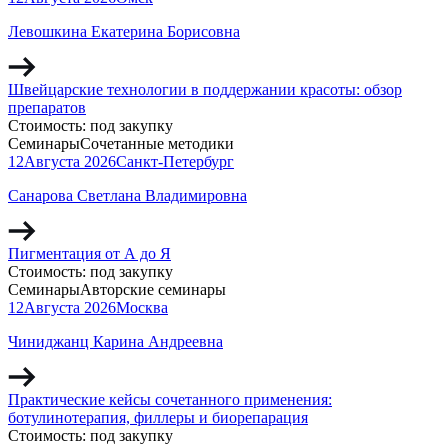
Левошкина Екатерина Борисовна
Швейцарские технологии в поддержании красоты: обзор
препаратов
Стоимость:
под закупку
Семинары
Сочетанные методики
12
Августа
2026
Санкт-Петербург
Санарова Светлана Владимировна
Пигментация от А до Я
Стоимость:
под закупку
Семинары
Авторские семинары
12
Августа
2026
Москва
Чиниджанц Карина Андреевна
Практические кейсы сочетанного применения:
ботулинотерапия, филлеры и биорепарация
Стоимость:
под закупку