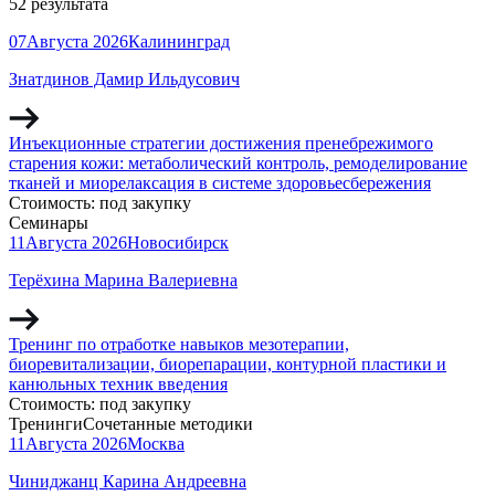
52 результата
07
Августа
2026
Калининград
Знатдинов Дамир Ильдусович
Инъекционные стратегии достижения пренебрежимого
старения кожи: метаболический контроль, ремоделирование
тканей и миорелаксация в системе здоровьесбережения
Стоимость:
под закупку
Семинары
11
Августа
2026
Новосибирск
Терёхина Марина Валериевна
Тренинг по отработке навыков мезотерапии,
биоревитализации, биорепарации, контурной пластики и
канюльных техник введения
Стоимость:
под закупку
Тренинги
Сочетанные методики
11
Августа
2026
Москва
Чиниджанц Карина Андреевна