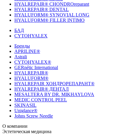
HYALREPAIR® CHONDROreparant
HYALREPAIR® DENTAL
HYALUFORM® SYNOVIAL LONG
HYALUFORM® FILLER INTIMO
БАД
CYTOHYALEX
Бренды
APRILINE®
Astrali
CYTOHYALEX®
GERnétic International
HYALREPAIR®
HYALUFORM®
HYALREPAIR ХОНДРОРЕПАРАНТ®
HYALREPAIR® ДЕНТАЛ
MESALTERA BY DR. MIKHAYLOVA
MEDIC CONTROL PEEL
SKINASIL
Uniglance®
Johns Screw Needle
О компании
История компании
Эстетическая медицина
Научный центр
Учебный