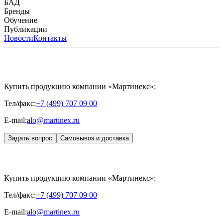
Мезотерапии
пилинги
HYALREPAIR® CHONDROreparant
БАД
Космецевтика
Карьера
Расходные материалы
HYALREPAIR®
DENTAL
CYTOHYALEX
Бренды
HYALUFORM® SYNOVIAL LONG
HYALUFORM®
FILLER INTIMO
APRILINE®
Обучение
Astrali
CYTOHYALEX®
GERnétic
International
Расписание мероприятий
Публикации
HYALREPAIR®
Программы
HYALUFORM®
HYALREPAIR
ХОНДРОРЕПАРАНТ®
обучения
ЖУРНАЛ LES NOUVELLES ESTHÉTIQUES
Новости
Контакты
Преподаватели
HYALREPAIR®
Записи мероприятий
ЖУРНАЛ
ДЕНТАЛ
«ИНЪЕКЦИОННАЯ КОСМЕТОЛОГИЯ»
MESALTERA BY DR. MIKHAYLOVA
ЖУРНАЛ
MEDIC
CONTROL PEEL
«МЕЗОТЕРАПИЯ»
SKINASIL
Uniglance®
Johns Screw Needle
Купить продукцию компании «Мартинекс»:
Тел/факс:
+7 (499) 707 09 00
E-mail:
alo@martinex.ru
Задать вопрос
Самовывоз и доставка
Купить продукцию компании «Мартинекс»:
Тел/факс:
+7 (499) 707 09 00
E-mail:
alo@martinex.ru