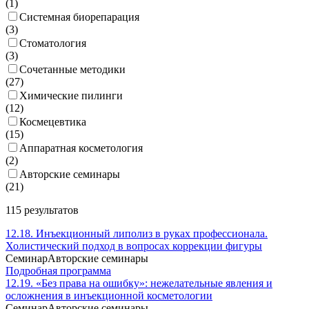
(
1
)
Системная биорепарация
(
3
)
Стоматология
(
3
)
Сочетанные методики
(
27
)
Химические пилинги
(
12
)
Космецевтика
(
15
)
Аппаратная косметология
(
2
)
Авторские семинары
(
21
)
115 результатов
12.18. Инъекционный липолиз в руках профессионала.
Холистический подход в вопросах коррекции фигуры
Семинар
Авторские семинары
Подробная программа
12.19. «Без права на ошибку»: нежелательные явления и
осложнения в инъекционной косметологии
Семинар
Авторские семинары