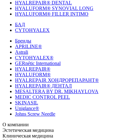
HYALREPAIR® DENTAL
HYALUFORM® SYNOVIAL LONG
HYALUFORM® FILLER INTIMO
БАД
CYTOHYALEX
Бренды
APRILINE®
Astrali
CYTOHYALEX®
GERnétic International
HYALREPAIR®
HYALUFORM®
HYALREPAIR ХОНДРОРЕПАРАНТ®
HYALREPAIR® ДЕНТАЛ
MESALTERA BY DR. MIKHAYLOVA
MEDIC CONTROL PEEL
SKINASIL
Uniglance®
Johns Screw Needle
О компании
История компании
Эстетическая медицина
Научный центр
Учебный
центр
Биорепарация
Клиническая медицина
Патенты
Филлеры
Лаборатория
Биоревитализация
Национальное Общество
Мезотерапия
Химичес