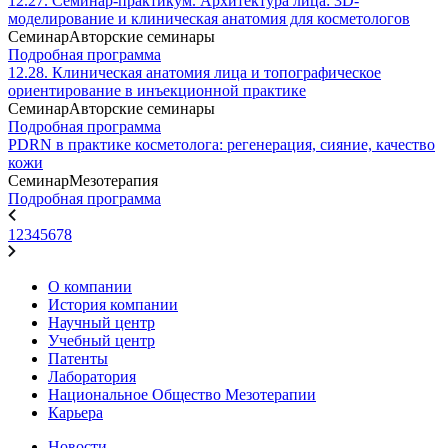
12.27. Семинар-практикум. Архитектура лица: 3D-
моделирование и клиническая анатомия для косметологов
Семинар
Авторские семинары
Подробная программа
12.28. Клиническая анатомия лица и топографическое
ориентирование в инъекционной практике
Семинар
Авторские семинары
Подробная программа
PDRN в практике косметолога: регенерация, сияние, качество
кожи
Семинар
Мезотерапия
Подробная программа
1
2
3
4
5
6
7
8
О компании
История компании
Научный центр
Учебный центр
Патенты
Лаборатория
Национальное Общество Мезотерапии
Карьера
Новости