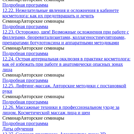
Подробная программа
12.22. Нежелательные явления и осложнения в кабинете
косметолога: как их предотвращать и лечить
Семинар
Авторские семинары
Подробная программа
12.23. Осторожно, шея! Возможные осложнения при работе с
филлерами, биоревитализантами, коллагеностимуляторами,
препаратами ботулотоксина и аппаратными методиками
Семинар
Авторские семинары
Подробная программа
12.24. Острая артериальная окклюзия в практике косметолога:
как её избежать при работе в анатомически опасных зонах
лица
Семинар
Авторские семинары
Подробная программа
12.25. Лифтинг-массаж. Авторские методики с постановкой
руки
Семинар
Авторские семинары
Подробная программа
12.26. Массажные техники в профессиональном уходе за
лицом. Косметический массаж лица и шеи
Семинар
Авторские семинары
Подробная программа
Даты обучения