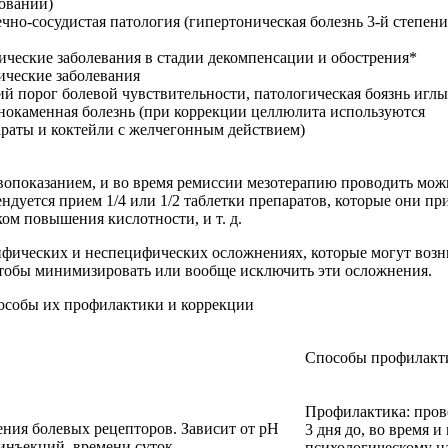
ований)
чно-сосудистая патология (гипертоническая болезнь 3-й степени
ческие заболевания в стадии декомпенсации и обострения*
ческие заболевания
й порог болевой чувствительности, патологическая боязнь иглы
окаменная болезнь (при коррекции целлюлита используются
раты и коктейли с желчегонным действием)
вопоказанием, и во время ремиссии мезотерапию проводить можн
ндуется прием 1/4 или 1/2 таблетки препаратов, которые они п
ом повышения кислотности, и т. д.
ических и неспецифических осложнениях, которые могут возникн
чтобы минимизировать или вообще исключить эти осложнения.
особы их профилактики и коррекции
Способы профилакт
Профилактика: прове
ения болевых рецепторов. Зависит от рН
3 дня до, во время 
 инъекций, времени суток,
психологическому н