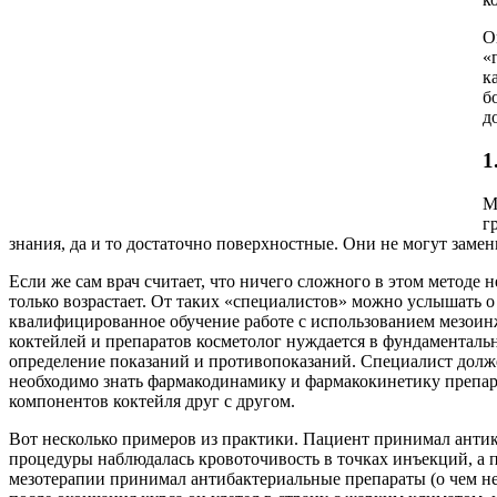
О
«
к
б
д
1
М
г
знания, да и то достаточно поверхностные. Они не могут заме
Если же сам врач считает, что ничего сложного в этом методе 
только возрастает. От таких «специалистов» можно услышать 
квалифицированное обучение работе с использованием мезоинж
коктейлей и препаратов косметолог нуждается в фундаменталь
определение показаний и противопоказаний. Специалист долже
необходимо знать фармакодинамику и фармакокинетику препара
компонентов коктейля друг с другом.
Вот несколько примеров из практики. Пациент принимал антико
процедуры наблюдалась кровоточивость в точках инъекций, а
мезотерапии принимал антибактериальные препараты (о чем не 