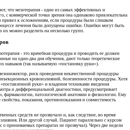
т, что мезотерапия - один из самых эффективных и
о, с коммерческой точки зрения она одинаково привлекательна
пии привел к осложнениям, если процедуры были слишком
 процессе лечения были допущены ошибки. Ошибки могут быть
 их можно разделить на несколько групп.
дров
отерапия - это врачебная процедура и проводить ее должен
нные на один-два дня обучения, дают только теоретические
ких навыков (так называемую «постановку руки»).
и мезоинжектор, риск проведения некачественной процедуры
тинъекционных кровоизлияний, болезненности процедуры. Хотя
 «поставленной руки» и владения техниками введения
смотра и дифференциальной диагностики, предусматривает
и, фармакологии, патологической анатомии и физиологии. Ему
свойства, показания, противопоказания и совместимость
енных средств не прозвучало и, как следствие, во время
лияния. Или другой случай. Пациент параллельно с курсом
с о принимаемых препаратах не прозвучал). Через две недели