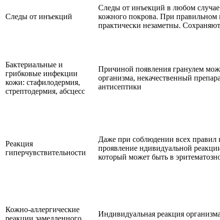
Следы от инъекций в любом случае
Следы от инъекций
кожного покрова. При правильном
практически незаметны. Сохраняются
Бактериальные и
Причиной появления гранулем мож
грибковые инфекции
организма, некачественный препар
кожи: стафилодермия,
антисептики
стрептодермия, абсцесс
Даже при соблюдении всех правил 
Реакция
проявление ндивидуальной реакции
гиперчувствительности
который может быть в эритематозно
Кожно-аллергические
Индивидуальная реакция организма.
реакции замедленного