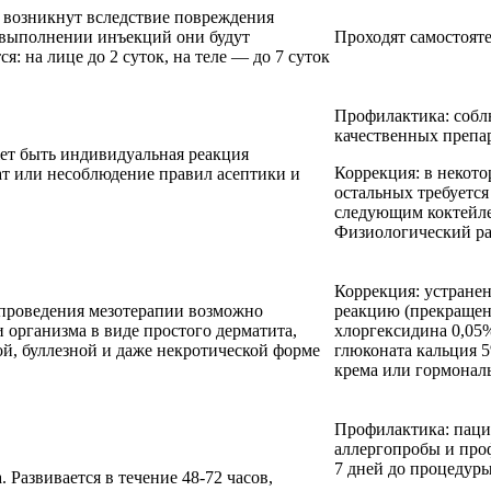
 возникнут вследствие повреждения
 выполнении инъекций они будут
Проходят самостоят
: на лице до 2 суток, на теле — до 7 суток
Профилактика: собл
качественных препа
ет быть индивидуальная реакция
Коррекция: в некото
ат или несоблюдение правил асептики и
остальных требуется
следующим коктейле
Физиологический ра
Коррекция: устранен
проведения мезотерапии возможно
реакцию (прекращен
 организма в виде простого дерматита,
хлоргексидина 0,05
й, буллезной и даже некротической форме
глюконата кальция 
крема или гормональ
Профилактика: паци
аллергопробы и про
7 дней до процедуры
 Развивается в течение 48-72 часов,