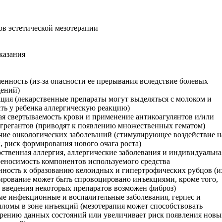
ов эстетической мезотерапии
казания
енность (из-за опасности ее прерывания вследствие болевых
ений)
ция (лекарственные препараты могут выделяться с молоком и
ть у ребенка аллергическую реакцию)
я свертываемость крови и применение антикоагулянтов и/или
грегантов (приводят к появлению множественных гематом)
ие онкологических заболеваний (стимулирующее воздействие н
, риск формирования нового очага роста)
ственная аллергия, аллергические заболевания и индивидуальна
еносимость компонентов используемого средства
ность к образованию келоидных и гипертрофических рубцов (и
рование может быть спровоцировано инъекциями, кроме того,
 введения некоторых препаратов возможен фиброз)
е инфекционные и воспалительные заболевания, герпес и
ломы в зоне инъекций (мезотерапия может способствовать
рению данных состояний или увеличивает риск появления новы