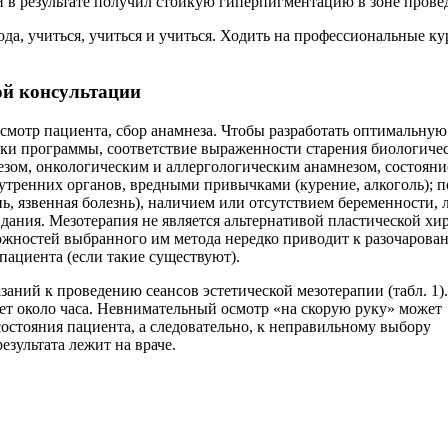
 и в результате получил стойкую гиперпигментацию в зоне прове
да, учиться, учиться и учиться. Ходить на профессиональные кур
ой консультации
осмотр пациента, сбор анамнеза. Чтобы разработать оптимальну
ботки программы, соответствие выраженности старения биологиче
зом, онкологическим и аллергологическим анамнезом, состоян
нутренних органов, вредными привычками (курение, алкоголь); 
ь, язвенная болезнь), наличием или отсутствием беременности, 
дания. Мезотерапия не является альтернативой пластической хир
ожностей выбранного им метода нередко приводит к разочарова
пациента (если такие существуют).
аний к проведению сеансов эстетической мезотерапии (табл. 1)
ет около часа. Невнимательный осмотр «на скорую руку» может
остояния пациента, а следовательно, к неправильному выбору
езультата лежит на враче.