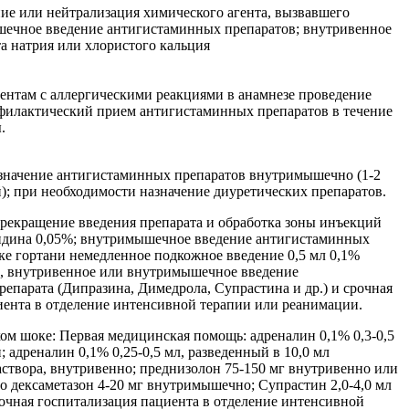
ие или нейтрализация химического агента, вызвавшего
ечное введение антигистаминных препаратов; внутривенное
а натрия или хлористого кальция
ентам с аллергическими реакциями в анамнезе проведение
филактический прием антигистаминных препаратов в течение
.
значение антигистаминных препаратов внутримышечно (1-2
ней); при необходимости назначение диуретических препаратов.
прекращение введения препарата и обработка зоны инъекций
идина 0,05%; внутримышечное введение антигистаминных
ке гортани немедленное подкожное введение 0,5 мл 0,1%
а, внутривенное или внутримышечное введение
епарата (Дипразина, Димедрола, Супрастина и др.) и срочная
иента в отделение интенсивной терапии или реанимации.
ом шоке: Первая медицинская помощь: адреналин 0,1% 0,3-0,5
; адреналин 0,1% 0,25-0,5 мл, разведенный в 10,0 мл
створа, внутривенно; преднизолон 75-150 мг внутривенно или
 дексаметазон 4-20 мг внутримышечно; Супрастин 2,0-4,0 мл
чная госпитализация пациента в отделение интенсивной