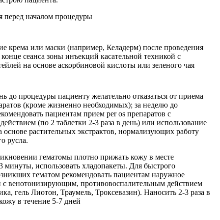
я перед началом процедуры
ие крема или маски (например, Келадерм) после проведения
в конце сеанса зоны инъекций касательной техникой с
ейлей на основе аскорбиновой кислоты или зеленого чая
нь до процедуры пациенту желательно отказаться от приема
аратов (кроме жизненно необходимых); за неделю до
комендовать пациентам прием per os препаратов с
ействием (по 2 таблетки 2-3 раза в день) или использование
а основе растительных экстрактов, нормализующих работу
о русла.
никновении гематомы плотно прижать кожу в месте
3 минуты, использовать хладопакеты. Для быстрого
озникших гематом рекомендовать пациентам наружное
й с венотонизирующим, противовоспалительным действием
ка, гель Лиотон, Траумель, Троксевазин). Наносить 2-3 раза в
ожу в течение 5-7 дней