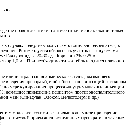
ельно
юдение правил асептики и антисептики, использование только
ратов.
рых случаях гранулемы могут самостоятельно разрешаться, в
 лечение. Рекомендуется обкалывать участок с гранулемами
м: Гиалуронидаза 20-30 ед. Лидокаин 2% 0,25 мл
створ 1,0 мл. При необходимости коктейль вводится повторно
ие или нейтрализация химического агента, вызвавшего
ие введения препарата), и обработка зоны инъекций раствором
%; по мере купирования процесса -внутримышечные инъекции
5%; домашнее применение пациентом противовоспалительного
ной мази (Синафлан, Элоком, Целестодерм и др.)
ентам с аллергическими реакциями в анамнезе проведение
филактический прием антигистаминных препаратов в течение
.