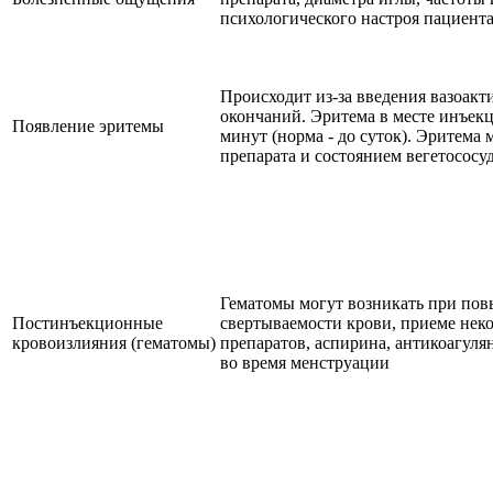
психологического настроя пациента
Происходит из-за введения вазоак
окончаний. Эритема в месте инъекц
Появление эритемы
минут (норма - до суток). Эритема
препарата и состоянием вегетососу
Гематомы могут возникать при по
Постинъекционные
свертываемости крови, приеме нек
кровоизлияния (гематомы)
препаратов, аспирина, антикоагуля
во время менструации