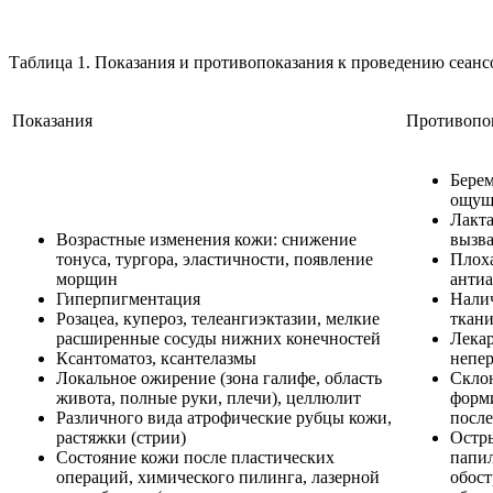
Таблица 1. Показания и противопоказания к проведению сеанс
Показания
Противопо
Берем
ощущ
Лакта
Возрастные изменения кожи: снижение
вызва
тонуса, тургора, эластичности, появление
Плоха
морщин
антиа
Гиперпигментация
Налич
Розацеа, купероз, телеангиэктазии, мелкие
ткани
расширенные сосуды нижних конечностей
Лекар
Ксантоматоз, ксантелазмы
непер
Локальное ожирение (зона галифе, область
Склон
живота, полные руки, плечи), целлюлит
форми
Различного вида атрофические рубцы кожи,
после
растяжки (стрии)
Остры
Состояние кожи после пластических
папил
операций, химического пилинга, лазерной
обост