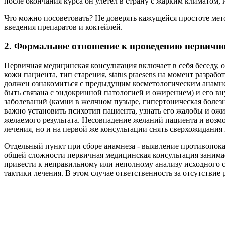
после окончания курса он улетел в страну с жарким климатом,
Что можно посоветовать? Не доверять кажущейся простоте мето
введения препаратов и коктейлей.
2. Формальное отношение к проведению первичн
Первичная медицинская консультация включает в себя беседу, 
кожи пациента, тип старения, status praesens на момент разра
должен ознакомиться с предыдущим косметологическим анамне
быть связана с эндокринной патологией и ожирением) и его в
заболеваний (камни в желчном пузыре, гипертоническая болезн
важно установить психотип пациента, узнать его жалобы и ожи
желаемого результата. Несовпадение желаний пациента и возм
лечения, но и на первой же консультации снять сверхожидания 
Отдельный пункт при сборе анамнеза - выявление противопоказ
общей сложности первичная медицинская консультация занима
привести к неправильному или неполному анализу исходного с
тактики лечения. В этом случае ответственность за отсутствие р