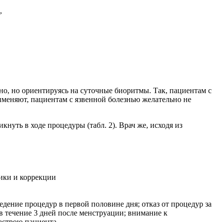
,
о, но ориентируясь на суточные биоритмы. Так, пациентам с
рименяют, пациентам с язвенной болезнью желательно не
уть в ходе процедуры (табл. 2). Врач же, исходя из
ики и коррекции
дение процедур в первой половине дня; отказ от процедур за
и в течение 3 дней после менструации; внимание к
астрою пациента.