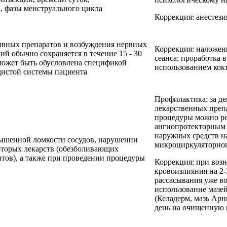
, фазы менструального цикла
Коррекция: анестези
тивных препаратов и возбуждения нервных
Коррекция: наложен
ий обычно сохраняется в течение 15 - 30
сеанса; проработка 
 может быть обусловлена спецификой
использованием кокт
дистой системы пациента
Профилактика: за де
лекарственных преп
процедуры можно ре
ангиопротекторным д
наружных средств н
вышенной ломкости сосудов, нарушении
микроциркуляторног
оторых лекарств (обезболивающих
нтов), а также при проведении процедуры
Коррекция: при воз
кровоизлияния на 2-
рассасывания уже в
использование мазе
(Келадерм, мазь Арни
день на очищенную к