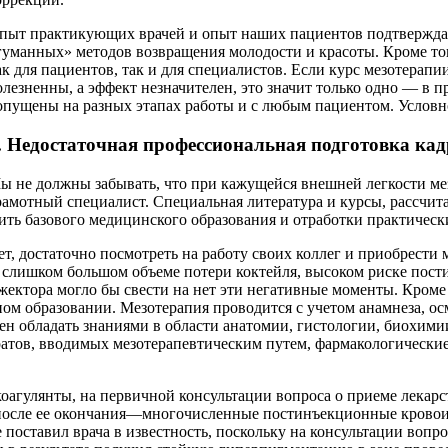
пыт практикующих врачей и опыт наших пациентов подтверждаю
гуманных» методов возвращения молодости и красоты. Кроме тог
ак для пациентов, так и для специалистов. Если курс мезотера
олезненны, а эффект незначителен, это значит только одно — в
опущены на разных этапах работы и с любым пациентом. Условно
. Недостаточная профессиональная подготовка ка
ы не должны забывать, что при кажущейся внешней легкости мез
рамотный специалист. Специальная литература и курсы, рассчита
нить базового медицинского образования и отработки практичес
нет, достаточно посмотреть на работу своих коллег и приобрест
о слишком большом объеме потери коктейля, высоком риске пос
ектора могло бы свести на нет эти негативные моменты. Кроме
ном образовании. Мезотерапия проводится с учетом анамнеза, о
н обладать знаниями в области анатомии, гистологии, биохими
тов, вводимых мезотерапевтическим путем, фармакологические 
агулянты, на первичной консультации вопроса о приеме лекарств
 после ее окончания—многочисленные постинъекционные кровоиз
поставил врача в известность, поскольку на консультации вопро