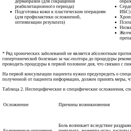
дермабразии (для сокращения
образ
реабилитационного периода)
Серде
Подготовка кожи к пластическим операциям
ИБС)
(для профилактики осложнений,
Хрони
оптимизации результата)
Психи
Низки
Желчн
препа
* Ряд хронических заболеваний не является абсолютным проти
гипертонической болезнью за час-полтора до процедуры рекоме
проводить процедуры в первой половине дня, что связано с пик
На первой консультации пациента нужно предупредить о специф
полученной от пациента информации, должен принять меры, 
Таблица 2. Неспецифические и специфические осложнения, сп
Осложнение
Причины возникновения
Боль возникает вследствие раздраж
Болезненные ощущения
препарата, диаметра иглы, частоты