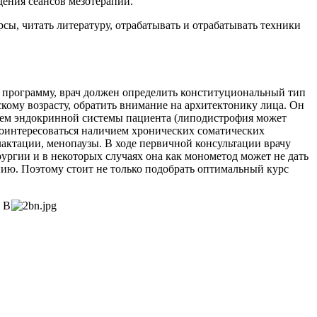
дения сеансов мезотерапии.
сы, читать литературу, отрабатывать и отрабатывать техники
ю программу, врач должен определить конституциональный тип
скому возрасту, обратить внимание на архитектонику лица. Он
ием эндокринной системы пациента (липодистрофия может
поинтересоваться наличием хронических соматических
лактации, менопаузы. В ходе первичной консультации врачу
ургии и в некоторых случаях она как монометод может не дать
нию. Поэтому стоит не только подобрать оптимальный курс
. В