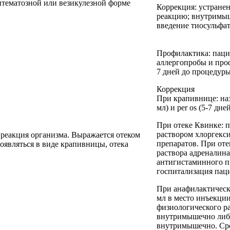
итематозной или везикулезной форме
Коррекция: устранен
реакцию; внутримыш
введение тиосульфат
Профилактика: паци
аллергопробы и про
7 дней до процедуры
Коррекция
При крапивнице: на
мл) и per os (5-7 д
При отеке Квинке: 
раствором хлоргекс
реакция организма. Выражается отеком
препаратов. При оте
оявляться в виде крапивницы, отека
раствора адреналин
антигистаминного пр
госпитализация пац
При анафилактическ
мл в место инъекции
физиологического ра
внутримышечно либо
внутримышечно. Сро