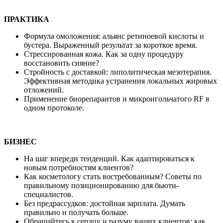
ПРАКТИКА
Формула омоложения: альянс ретиноевой кислоты и
бустера. Выраженный результат за короткое время.
Стрессированная кожа. Как за одну процедуру
восстановить сияние?
Стройность с доставкой: липолитическая мезотерапия.
Эффективная методика устранения локальных жировых
отложений.
Применение биорепарантов и микроигольчатого RF в
одном протоколе.
БИЗНЕС
На шаг впереди тенденций. Как адаптироваться к
новым потребностям клиентов?
Как косметологу стать востребованным? Советы по
правильному позиционированию для бьюти-
специалистов.
Без предрассудков: достойная зарплата. Думать
правильно и получать больше.
Обращайтесь к сердцу и разуму ваших клиентов: как