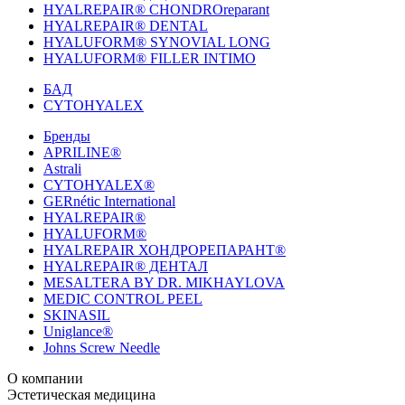
HYALREPAIR® CHONDROreparant
HYALREPAIR® DENTAL
HYALUFORM® SYNOVIAL LONG
HYALUFORM® FILLER INTIMO
БАД
CYTOHYALEX
Бренды
APRILINE®
Astrali
CYTOHYALEX®
GERnétic International
HYALREPAIR®
HYALUFORM®
HYALREPAIR ХОНДРОРЕПАРАНТ®
HYALREPAIR® ДЕНТАЛ
MESALTERA BY DR. MIKHAYLOVA
MEDIC CONTROL PEEL
SKINASIL
Uniglance®
Johns Screw Needle
О компании
История компании
Эстетическая медицина
Научный центр
Учебный центр
Патенты
Лабо