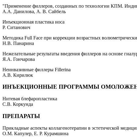
"Применение филлеров, созданных по технологии КПМ. Индив
А.А. Данилова, А. В. Сайбель
Инъекционная пластика носа
Р. Ситанович
Методика Full Face при коррекции возрастных волюметрическ
Н.В. Панарина
Нежелательные результаты введения филлеров на основе гиал
Я.А. Гончарова
Неинвазивные филлеры Fillerina
А.В. Кирилюк
ИНЪЕКЦИОННЫЕ ПРОГРАММЫ ОМОЛОЖЕ
Нитевая блефаропластика
С.В. Коркунда
ПРЕПАРАТЫ
Прикладные аспекты коллагенотерапии в эстетической медици
О.М. Капулер, Е. Р. Курамшина