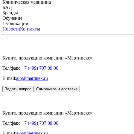
Биорепарация
Клиническая медицина
Филлеры
Биоревитализация
Мезотерапия
Химичес
HYALREPAIR® CHONDROreparant
БАД
HYALREPAIR® DENTAL
CYTOHYALEX
Бренды
APRILINE®
Обучение
Astrali
CYTOHYALEX®
GERnétic International
HYAL
MIKHAYLOVA
Расписание мероприятий
Публикации
MEDIC CONTROL PEEL
Программы обучения
SKINASIL
Преподаватели
Uniglance®
З
ЖУРНАЛ LES NOUVELLES ESTHÉTIQUES
Новости
Контакты
ЖУРНАЛ «ИНЪ
Купить продукцию компании «Мартинекс»:
Тел/факс:
+7 (499) 707 09 00
E-mail:
alo@martinex.ru
Задать вопрос
Самовывоз и доставка
Купить продукцию компании «Мартинекс»:
Тел/факс:
+7 (499) 707 09 00
E-mail:
alo@martinex.ru