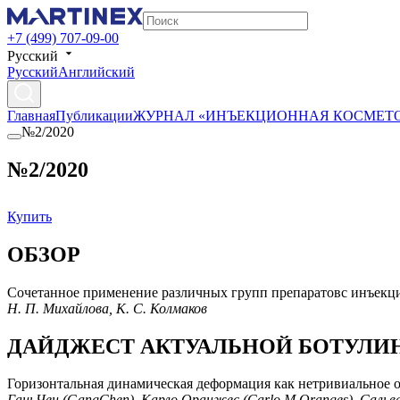
+7 (499) 707-09-00
Русский
Русский
Английский
Главная
Публикации
ЖУРНАЛ «ИНЪЕКЦИОННАЯ КОСМЕТ
№2/2020
№2/2020
Купить
ОБЗОР
Сочетанное применение различных групп препаратовс инъекц
Н. П. Михайлова, К. С. Колмаков
ДАЙДЖЕСТ АКТУАЛЬНОЙ БОТУЛИ
Горизонтальная динамическая деформация как нетривиальное
ГаньЧен (GangChen), Карло Оранжес (Carlo M Oranges), Сальват