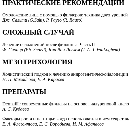
ПРАКТИЧЕСКИЕ РЕКОМЕНДАЦИИ
Омоложение лица с помощью филлеров: техника двух уровней
Дж. Сальти (G.Salti), Р. Раузо (R. Rauso)
СЛОЖНЫЙ СЛУЧАЙ
Лечение осложнений после филлинга. Часть II
Ф. Сноцци (Ph. Snozzi), Яни Ван Логхем (J. A. J. VanLoghem)
МЕЗОТРИХОЛОГИЯ
Холистический подход к лечению андрогенетическойалопеции
Н. П. Михайлова, Е. А. Карасев
ПРЕПАРАТЫ
Dermafill: современные филлеры на основе гиалуроновой кисл
А. С. Кубаева
Факторы роста и пептиды: когда использовать и в чем секрет 
Е. А. Флегонтова, Е. С. Воробьева, И. М. Афанасов