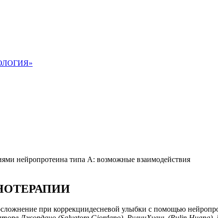
ОЛОГИЯ»
иями нейропротеина типа А: возможные взаимодействия
НОТЕРАПИИ
 осложнение при коррекциидесневой улыбки с помощью нейропр
оре Джордано (Salvatore Giordano), РулинХуань (Rulin Huang), 