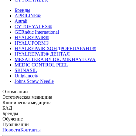
Бренды
APRILINE®
Astrali
CYTOHYALEX®
GERnétic International
HYALREPAIR®
HYALUFORM®
HYALREPAIR ХОНДРОРЕПАРАНТ®
HYALREPAIR® ДЕНТАЛ
MESALTERA BY DR. MIKHAYLOVA
MEDIC CONTROL PEEL
SKINASIL
Uniglance®
Johns Screw Needle
О компании
История компании
Эстетическая медицина
Научный центр
Учебный центр
Патенты
Лабо
Биорепарация
Клиническая медицина
Филлеры
Биоревитализация
Мезотерапия
Химичес
HYALREPAIR® CHONDROreparant
БАД
HYALREPAIR® DENTAL
CYTOHYALEX
Бренды
APRILINE®
Обучение
Astrali
CYTOHYALEX®
GERnétic International
HYAL
MIKHAYLOVA
Расписание мероприятий
Публикации
MEDIC CONTROL PEEL
Программы обучения
SKINASIL
Преподаватели
Uniglance®
З
ЖУРНАЛ LES NOUVELLES ESTHÉTIQUES
Новости
Контакты
ЖУРНАЛ «ИНЪ