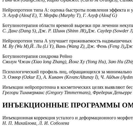
Нейропротеин типа А: оценка быстроты появления эффекта и 
Э. Алуф (Alouf E), Т. Мерфи (Murphy T), Г. Алуф (Alouf G)
Ботулинотерапия области яремной вырезки при лечении некуп
С. Данг (Dang S), Дж. Р. Шинн (Shinn JR),Дж. Саудер (Sowder J)
Нейропротеин типа А улучшает приживаемость надмышечных жи
М. Ву (Wu M),Й. Ли (Li Y), Вань (Wang Z), Дж. Фень (Feng J),Дж.
Ботулинотерапия синдрома Рейно
Сяолун Чжан (Xiao long Zhang), Йонг Ху (Yong Hu), Заю Ни (Zhiy
Психологический профиль лиц, обращающихся за минимально
Э. Озкюр (Ozkur E), А. Киванч (KıvancAltunay İ), Ч. Айдын (Aydın
Инъекции нейропротеина в косметических целях выявляют б
Грегори Тиммерманс (Gregory Timmermans), Фредерик Депьерре (Fr
ИНЪЕКЦИОННЫЕ ПРОГРАММЫ О
Инъекционная коррекция усталого и деформационного морфот
Н. П. Михайлова, Л. И. Соболева