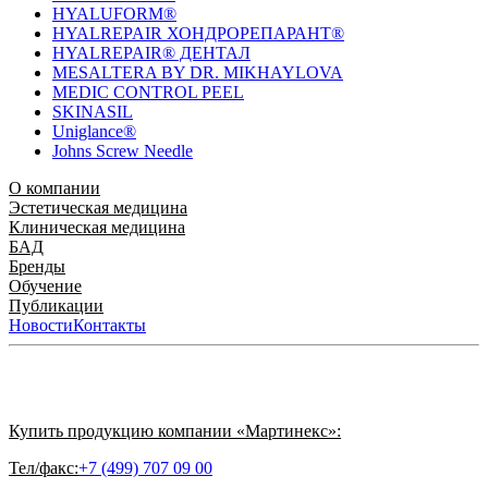
HYALUFORM®
HYALREPAIR ХОНДРОРЕПАРАНТ®
HYALREPAIR® ДЕНТАЛ
MESALTERA BY DR. MIKHAYLOVA
MEDIC CONTROL PEEL
SKINASIL
Uniglance®
Johns Screw Needle
О компании
История компании
Эстетическая медицина
Научный центр
Учебный
центр
Биорепарация
Клиническая медицина
Патенты
Филлеры
Лаборатория
Биоревитализация
Национальное Общество
Мезотерапия
Химичес
Мезотерапии
пилинги
HYALREPAIR® CHONDROreparant
БАД
Космецевтика
Карьера
Расходные материалы
HYALREPAIR®
DENTAL
CYTOHYALEX
Бренды
HYALUFORM® SYNOVIAL LONG
HYALUFORM®
FILLER INTIMO
APRILINE®
Обучение
Astrali
CYTOHYALEX®
GERnétic
International
Расписание мероприятий
Публикации
HYALREPAIR®
Программы
HYALUFORM®
HYALREPAIR
ХОНДРОРЕПАРАНТ®
обучения
ЖУРНАЛ LES NOUVELLES ESTHÉTIQUES
Новости
Контакты
Преподаватели
HYALREPAIR®
Записи мероприятий
ЖУРНАЛ
ДЕНТАЛ
«ИНЪЕКЦИОННАЯ КОСМЕТОЛОГИЯ»
MESALTERA BY DR. MIKHAYLOVA
ЖУРНАЛ
MEDIC
CONTROL PEEL
«МЕЗОТЕРАПИЯ»
SKINASIL
Uniglance®
Johns Screw Needle
Купить продукцию компании «Мартинекс»:
Тел/факс:
+7 (499) 707 09 00