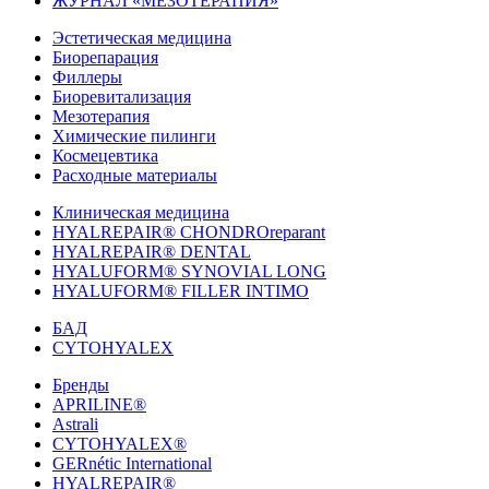
ЖУРНАЛ «МЕЗОТЕРАПИЯ»
Эстетическая медицина
Биорепарация
Филлеры
Биоревитализация
Мезотерапия
Химические пилинги
Космецевтика
Расходные материалы
Клиническая медицина
HYALREPAIR® CHONDROreparant
HYALREPAIR® DENTAL
HYALUFORM® SYNOVIAL LONG
HYALUFORM® FILLER INTIMO
БАД
CYTOHYALEX
Бренды
APRILINE®
Astrali
CYTOHYALEX®
GERnétic International
HYALREPAIR®