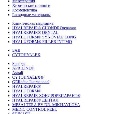
Мезотерапия
Химические пилинги
Космецевтика
Расходные материалы
Клиническая медицина
HYALREPAIR® CHONDROreparant
HYALREPAIR® DENTAL
HYALUFORM® SYNOVIAL LONG
HYALUFORM® FILLER INTIMO
БАД
CYTOHYALEX
Бренды
APRILINE®
Astrali
CYTOHYALEX®
GERnétic International
HYALREPAIR®
HYALUFORM®
HYALREPAIR ХОНДРОРЕПАРАНТ®
HYALREPAIR® ДЕНТАЛ
MESALTERA BY DR. MIKHAYLOVA
MEDIC CONTROL PEEL
SKINASIL