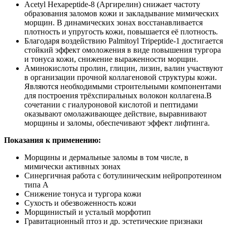
Acetyl Hexapeptide-8 (Аргирелин) снижает частоту
образования заломов кожи и закладывание мимических
морщин. В динамических зонах восстанавливается
плотность и упругость кожи, повышается её плотность.
Благодаря воздействию Palmitoyl Tripeptide-1 достигается
стойкий эффект омоложения в виде повышения тургора
и тонуса кожи, снижение выраженности морщин.
Аминокислоты пролин, глицин, лизин, валин участвуют
в организации прочной коллагеновой структуры кожи.
Являются необходимыми строительными компонентами
для построения трёхспиральных волокон коллагена.В
сочетании с гиалуроновой кислотой и пептидами
оказывают омолаживающее действие, выравнивают
морщины и заломы, обеспечивают эффект лифтинга.
Показания к применению:
Морщины и дермальные заломы в том числе, в
мимически активных зонах
Синергичная работа с ботулиническим нейропротеином
типа А
Снижение тонуса и тургора кожи
Сухость и обезвоженность кожи
Морщинистый и усталый морфотип
Гравитационный птоз и др. эстетические признаки