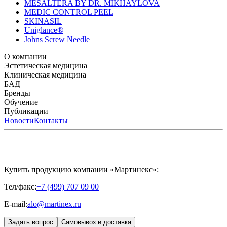
MESALTERA BY DR. MIKHAYLOVA
MEDIC CONTROL PEEL
SKINASIL
Uniglance®
Johns Screw Needle
О компании
История компании
Эстетическая медицина
Научный центр
Учебный
центр
Биорепарация
Клиническая медицина
Патенты
Филлеры
Лаборатория
Биоревитализация
Национальное Общество
Мезотерапия
Химичес
Мезотерапии
пилинги
HYALREPAIR® CHONDROreparant
БАД
Космецевтика
Карьера
Расходные материалы
HYALREPAIR®
DENTAL
CYTOHYALEX
Бренды
HYALUFORM® SYNOVIAL LONG
HYALUFORM®
FILLER INTIMO
APRILINE®
Обучение
Astrali
CYTOHYALEX®
GERnétic
International
Расписание мероприятий
Публикации
HYALREPAIR®
Программы
HYALUFORM®
HYALREPAIR
ХОНДРОРЕПАРАНТ®
обучения
ЖУРНАЛ LES NOUVELLES ESTHÉTIQUES
Новости
Контакты
Преподаватели
HYALREPAIR®
Записи мероприятий
ЖУРНАЛ
ДЕНТАЛ
«ИНЪЕКЦИОННАЯ КОСМЕТОЛОГИЯ»
MESALTERA BY DR. MIKHAYLOVA
ЖУРНАЛ
MEDIC
CONTROL PEEL
«МЕЗОТЕРАПИЯ»
SKINASIL
Uniglance®
Johns Screw Needle
Купить продукцию компании «Мартинекс»:
Тел/факс:
+7 (499) 707 09 00
E-mail:
alo@martinex.ru
Задать вопрос
Самовывоз и доставка