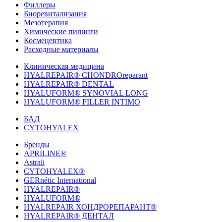
Филлеры
Биоревитализация
Мезотерапия
Химические пилинги
Космецевтика
Расходные материалы
Клиническая медицина
HYALREPAIR® CHONDROreparant
HYALREPAIR® DENTAL
HYALUFORM® SYNOVIAL LONG
HYALUFORM® FILLER INTIMO
БАД
CYTOHYALEX
Бренды
APRILINE®
Astrali
CYTOHYALEX®
GERnétic International
HYALREPAIR®
HYALUFORM®
HYALREPAIR ХОНДРОРЕПАРАНТ®
HYALREPAIR® ДЕНТАЛ