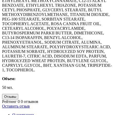
ETHYLHEXYL METHOXYCINNAMATE, C12-15 ALKYL
BENZOATE, ETHYLHEXYL TRIAZONE, POTASSIUM
CETYL PHOSPHATE, GLYCERYL STEARATE, BUTYL
METHOXYDIBENZOYLMETHANE, TITANIUM DIOXIDE,
PEG-100 STEARATE, SORBITAN STEARATE,
TOCOPHERYL ACETATE, ROSA CANINA FRUIT OIL,
CETEARYL ALCOHOL, POLYACRYLAMIDE,
BUTYROSPERMUM PARKII BUTTER, DIMETHICONE,
C13-14 ISOPARAFFIN, BENZYL ALCOHOL,
PHENOXYETHANOL, SODIUM CITRATE, ALUMINA,
ALUMINUM STEARATE, POLYHYDROXYSTEARIC ACID,
POTASSIUM SORBATE, HYDROLYZED SOY PROTEIN,
LAURETH-7, CITRIC ACID, DISODIUM EDTA, PARFUM,
HYDROLYZED WHEAT PROTEIN, BUTYLENE GLYCOL,
CAPRYLYL GLYCOL, BHT, XANTHAN GUM, TRIPEPTIDE-
1, TOCOPHEROL.
Объем:
50 мл.
Отзывы
Рейтинг 0
0 отзывов
Оставить отзыв
О компании