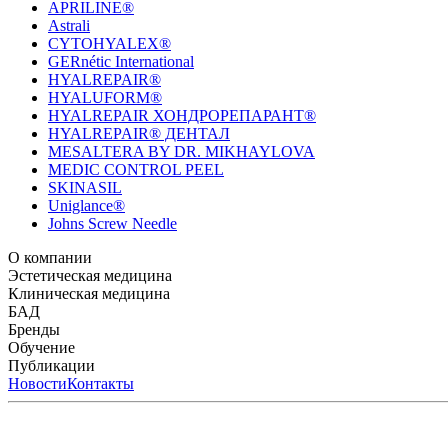
APRILINE®
Astrali
CYTOHYALEX®
GERnétic International
HYALREPAIR®
HYALUFORM®
HYALREPAIR ХОНДРОРЕПАРАНТ®
HYALREPAIR® ДЕНТАЛ
MESALTERA BY DR. MIKHAYLOVA
MEDIC CONTROL PEEL
SKINASIL
Uniglance®
Johns Screw Needle
О компании
История компании
Эстетическая медицина
Научный центр
Учебный центр
Патенты
Лабо
Биорепарация
Клиническая медицина
Филлеры
Биоревитализация
Мезотерапия
Химичес
HYALREPAIR® CHONDROreparant
БАД
HYALREPAIR® DENTAL
CYTOHYALEX
Бренды
APRILINE®
Обучение
Astrali
CYTOHYALEX®
GERnétic International
HYAL
MIKHAYLOVA
Расписание мероприятий
Публикации
MEDIC CONTROL PEEL
Программы обучения
SKINASIL
Преподаватели
Uniglance®
З
ЖУРНАЛ LES NOUVELLES ESTHÉTIQUES
Новости
Контакты
ЖУРНАЛ «ИНЪ