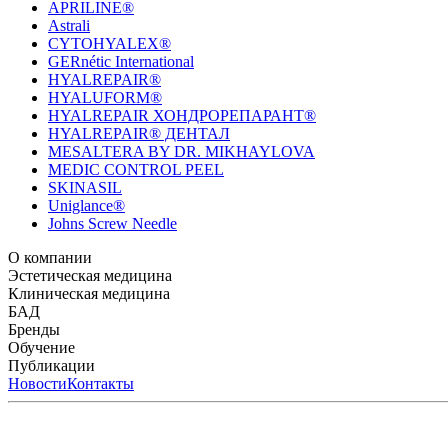
APRILINE®
Astrali
CYTOHYALEX®
GERnétic International
HYALREPAIR®
HYALUFORM®
HYALREPAIR ХОНДРОРЕПАРАНТ®
HYALREPAIR® ДЕНТАЛ
MESALTERA BY DR. MIKHAYLOVA
MEDIC CONTROL PEEL
SKINASIL
Uniglance®
Johns Screw Needle
О компании
История компании
Эстетическая медицина
Научный центр
Учебный центр
Патенты
Лабо
Биорепарация
Клиническая медицина
Филлеры
Биоревитализация
Мезотерапия
Химичес
HYALREPAIR® CHONDROreparant
БАД
HYALREPAIR® DENTAL
CYTOHYALEX
Бренды
APRILINE®
Обучение
Astrali
CYTOHYALEX®
GERnétic International
HYAL
MIKHAYLOVA
Расписание мероприятий
Публикации
MEDIC CONTROL PEEL
Программы обучения
SKINASIL
Преподаватели
Uniglance®
З
ЖУРНАЛ LES NOUVELLES ESTHÉTIQUES
Новости
Контакты
ЖУРНАЛ «ИНЪ