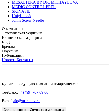
MESALTERA BY DR. MIKHAYLOVA
MEDIC CONTROL PEEL
SKINASIL
Uniglance®
Johns Screw Needle
О компании
История компании
Эстетическая медицина
Научный центр
Учебный
центр
Биорепарация
Клиническая медицина
Патенты
Филлеры
Лаборатория
Биоревитализация
Национальное Общество
Мезотерапия
Химичес
Мезотерапии
пилинги
HYALREPAIR® CHONDROreparant
БАД
Космецевтика
Карьера
Расходные материалы
HYALREPAIR®
DENTAL
CYTOHYALEX
Бренды
HYALUFORM® SYNOVIAL LONG
HYALUFORM®
FILLER INTIMO
APRILINE®
Обучение
Astrali
CYTOHYALEX®
GERnétic
International
Расписание мероприятий
Публикации
HYALREPAIR®
Программы
HYALUFORM®
HYALREPAIR
ХОНДРОРЕПАРАНТ®
обучения
ЖУРНАЛ LES NOUVELLES ESTHÉTIQUES
Новости
Контакты
Преподаватели
HYALREPAIR®
Записи мероприятий
ЖУРНАЛ
ДЕНТАЛ
«ИНЪЕКЦИОННАЯ КОСМЕТОЛОГИЯ»
MESALTERA BY DR. MIKHAYLOVA
ЖУРНАЛ
MEDIC
CONTROL PEEL
«МЕЗОТЕРАПИЯ»
SKINASIL
Uniglance®
Johns Screw Needle
Купить продукцию компании «Мартинекс»:
Тел/факс:
+7 (499) 707 09 00
E-mail:
alo@martinex.ru
Задать вопрос
Самовывоз и доставка