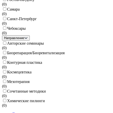
(
0
)
Самара
(
0
)
Санкт-Петербург
(
0
)
Чебоксары
(
0
)
Направление
Авторские семинары
(
0
)
Биорепарация/Биоревитализация
(
0
)
Контурная пластика
(
0
)
Космецевтика
(
0
)
Мезотерапия
(
0
)
Сочетанные методики
(
0
)
Химические пилинги
(
0
)