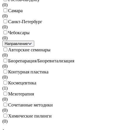
(
0
)
Самара
(
0
)
Санкт-Петербург
(
0
)
Чебоксары
(
0
)
Направление
Авторские семинары
(
0
)
Биорепарация/Биоревитализация
(
0
)
Контурная пластика
(
0
)
Космецевтика
(
1
)
Мезотерапия
(
0
)
Сочетанные методики
(
0
)
Химические пилинги
(
0
)