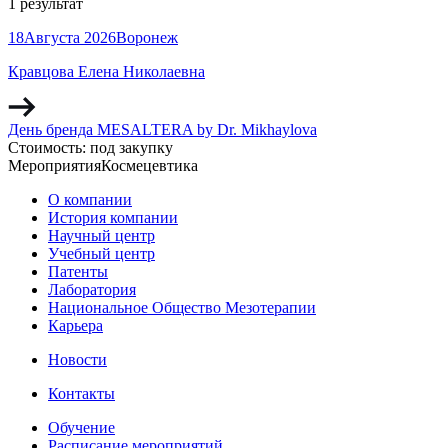
1 результат
18
Августа
2026
Воронеж
Кравцова Елена Николаевна
День бренда MESALTERA by Dr. Mikhaylova
Стоимость:
под закупку
Мероприятия
Космецевтика
О компании
История компании
Научный центр
Учебный центр
Патенты
Лаборатория
Национальное Общество Мезотерапии
Карьера
Новости
Контакты
Обучение
Расписание мероприятий