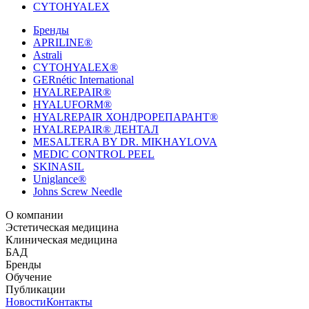
CYTOHYALEX
Бренды
APRILINE®
Astrali
CYTOHYALEX®
GERnétic International
HYALREPAIR®
HYALUFORM®
HYALREPAIR ХОНДРОРЕПАРАНТ®
HYALREPAIR® ДЕНТАЛ
MESALTERA BY DR. MIKHAYLOVA
MEDIC CONTROL PEEL
SKINASIL
Uniglance®
Johns Screw Needle
О компании
История компании
Эстетическая медицина
Научный центр
Учебный
центр
Биорепарация
Клиническая медицина
Патенты
Филлеры
Лаборатория
Биоревитализация
Национальное Общество
Мезотерапия
Химичес
Мезотерапии
пилинги
HYALREPAIR® CHONDROreparant
БАД
Космецевтика
Карьера
Расходные материалы
HYALREPAIR®
DENTAL
CYTOHYALEX
Бренды
HYALUFORM® SYNOVIAL LONG
HYALUFORM®
FILLER INTIMO
APRILINE®
Обучение
Astrali
CYTOHYALEX®
GERnétic
International
Расписание мероприятий
Публикации
HYALREPAIR®
Программы
HYALUFORM®
HYALREPAIR
ХОНДРОРЕПАРАНТ®
обучения
ЖУРНАЛ LES NOUVELLES ESTHÉTIQUES
Новости
Контакты
Преподаватели
HYALREPAIR®
Записи мероприятий
ЖУРНАЛ