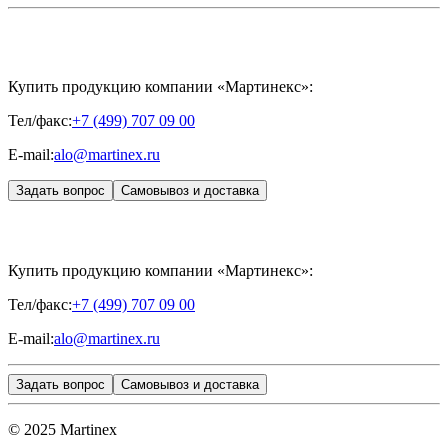
ДЕНТАЛ
«ИНЪЕКЦИОННАЯ КОСМЕТОЛОГИЯ»
MESALTERA BY DR. MIKHAYLOVA
ЖУРНАЛ
MEDIC
CONTROL PEEL
«МЕЗОТЕРАПИЯ»
SKINASIL
Uniglance®
Johns Screw Needle
Купить продукцию компании «Мартинекс»:
Тел/факс:
+7 (499) 707 09 00
E-mail:
alo@martinex.ru
Задать вопрос
Самовывоз и доставка
Купить продукцию компании «Мартинекс»:
Тел/факс:
+7 (499) 707 09 00
E-mail:
alo@martinex.ru
Задать вопрос
Самовывоз и доставка
© 2025 Martinex