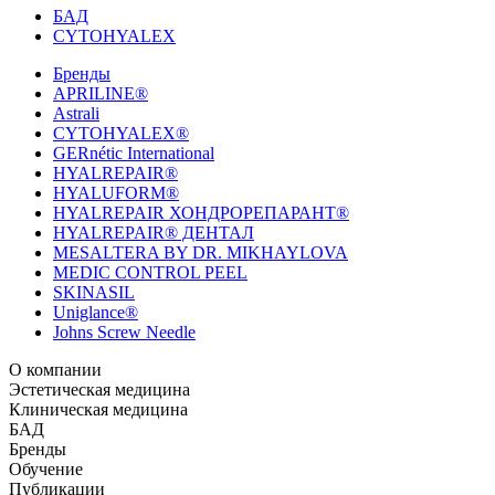
БАД
CYTOHYALEX
Бренды
APRILINE®
Astrali
CYTOHYALEX®
GERnétic International
HYALREPAIR®
HYALUFORM®
HYALREPAIR ХОНДРОРЕПАРАНТ®
HYALREPAIR® ДЕНТАЛ
MESALTERA BY DR. MIKHAYLOVA
MEDIC CONTROL PEEL
SKINASIL
Uniglance®
Johns Screw Needle
О компании
История компании
Эстетическая медицина
Научный центр
Учебный
центр
Биорепарация
Клиническая медицина
Патенты
Филлеры
Лаборатория
Биоревитализация
Национальное Общество
Мезотерапия
Химичес
Мезотерапии
пилинги
HYALREPAIR® CHONDROreparant
БАД
Космецевтика
Карьера
Расходные материалы
HYALREPAIR®
DENTAL
CYTOHYALEX
Бренды
HYALUFORM® SYNOVIAL LONG
HYALUFORM®
FILLER INTIMO
APRILINE®
Обучение
Astrali
CYTOHYALEX®
GERnétic
International
Расписание мероприятий
Публикации
HYALREPAIR®
Программы
HYALUFORM®
HYALREPAIR