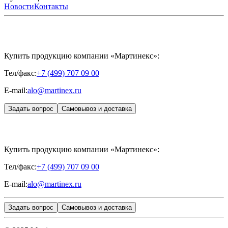
ХОНДРОРЕПАРАНТ®
обучения
ЖУРНАЛ LES NOUVELLES ESTHÉTIQUES
Новости
Контакты
Преподаватели
HYALREPAIR®
Записи мероприятий
ЖУРНАЛ
ДЕНТАЛ
«ИНЪЕКЦИОННАЯ КОСМЕТОЛОГИЯ»
MESALTERA BY DR. MIKHAYLOVA
ЖУРНАЛ
MEDIC
CONTROL PEEL
«МЕЗОТЕРАПИЯ»
SKINASIL
Uniglance®
Johns Screw Needle
Купить продукцию компании «Мартинекс»:
Тел/факс:
+7 (499) 707 09 00
E-mail:
alo@martinex.ru
Задать вопрос
Самовывоз и доставка
Купить продукцию компании «Мартинекс»:
Тел/факс:
+7 (499) 707 09 00
E-mail:
alo@martinex.ru
Задать вопрос
Самовывоз и доставка