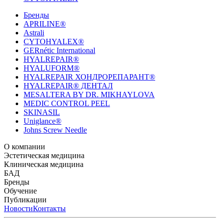
Бренды
APRILINE®
Astrali
CYTOHYALEX®
GERnétic International
HYALREPAIR®
HYALUFORM®
HYALREPAIR ХОНДРОРЕПАРАНТ®
HYALREPAIR® ДЕНТАЛ
MESALTERA BY DR. MIKHAYLOVA
MEDIC CONTROL PEEL
SKINASIL
Uniglance®
Johns Screw Needle
О компании
История компании
Эстетическая медицина
Научный центр
Учебный
центр
Биорепарация
Клиническая медицина
Патенты
Филлеры
Лаборатория
Биоревитализация
Национальное Общество
Мезотерапия
Химичес
Мезотерапии
пилинги
HYALREPAIR® CHONDROreparant
БАД
Космецевтика
Карьера
Расходные материалы
HYALREPAIR®
DENTAL
CYTOHYALEX
Бренды
HYALUFORM® SYNOVIAL LONG
HYALUFORM®
FILLER INTIMO
APRILINE®
Обучение
Astrali
CYTOHYALEX®
GERnétic
International
Расписание мероприятий
Публикации
HYALREPAIR®
Программы
HYALUFORM®
HYALREPAIR
ХОНДРОРЕПАРАНТ®
обучения
ЖУРНАЛ LES NOUVELLES ESTHÉTIQUES
Новости
Контакты
Преподаватели
HYALREPAIR®
Записи мероприятий
ЖУРНАЛ
ДЕНТАЛ
«ИНЪЕКЦИОННАЯ КОСМЕТОЛОГИЯ»
MESALTERA BY DR. MIKHAYLOVA
ЖУРНАЛ
MEDIC