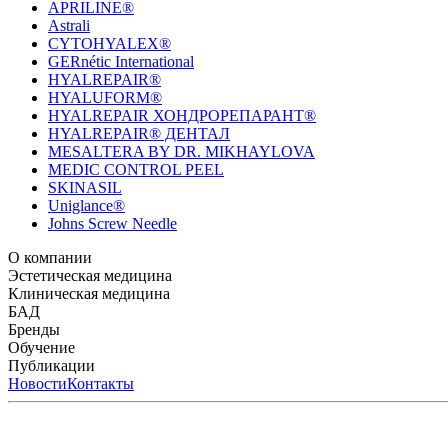
APRILINE®
Astrali
CYTOHYALEX®
GERnétic International
HYALREPAIR®
HYALUFORM®
HYALREPAIR ХОНДРОРЕПАРАНТ®
HYALREPAIR® ДЕНТАЛ
MESALTERA BY DR. MIKHAYLOVA
MEDIC CONTROL PEEL
SKINASIL
Uniglance®
Johns Screw Needle
О компании
История компании
Эстетическая медицина
Научный центр
Учебный центр
Патенты
Лабо
Биорепарация
Клиническая медицина
Филлеры
Биоревитализация
Мезотерапия
Химичес
HYALREPAIR® CHONDROreparant
БАД
HYALREPAIR® DENTAL
CYTOHYALEX
Бренды
APRILINE®
Обучение
Astrali
CYTOHYALEX®
GERnétic International
HYAL
MIKHAYLOVA
Расписание мероприятий
Публикации
MEDIC CONTROL PEEL
Программы обучения
SKINASIL
Преподаватели
Uniglance®
З
ЖУРНАЛ LES NOUVELLES ESTHÉTIQUES
Новости
Контакты
ЖУРНАЛ «ИНЪ