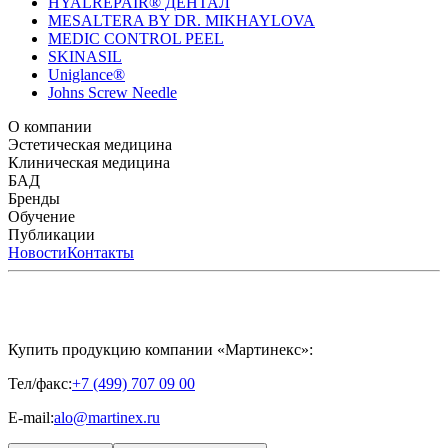
HYALREPAIR® ДЕНТАЛ
MESALTERA BY DR. MIKHAYLOVA
MEDIC CONTROL PEEL
SKINASIL
Uniglance®
Johns Screw Needle
О компании
История компании
Эстетическая медицина
Научный центр
Учебный
центр
Биорепарация
Клиническая медицина
Патенты
Филлеры
Лаборатория
Биоревитализация
Национальное Общество
Мезотерапия
Химичес
Мезотерапии
пилинги
HYALREPAIR® CHONDROreparant
БАД
Космецевтика
Карьера
Расходные материалы
HYALREPAIR®
DENTAL
CYTOHYALEX
Бренды
HYALUFORM® SYNOVIAL LONG
HYALUFORM®
FILLER INTIMO
APRILINE®
Обучение
Astrali
CYTOHYALEX®
GERnétic
International
Расписание мероприятий
Публикации
HYALREPAIR®
Программы
HYALUFORM®
HYALREPAIR
ХОНДРОРЕПАРАНТ®
обучения
ЖУРНАЛ LES NOUVELLES ESTHÉTIQUES
Новости
Контакты
Преподаватели
HYALREPAIR®
Записи мероприятий
ЖУРНАЛ
ДЕНТАЛ
«ИНЪЕКЦИОННАЯ КОСМЕТОЛОГИЯ»
MESALTERA BY DR. MIKHAYLOVA
ЖУРНАЛ
MEDIC
CONTROL PEEL
«МЕЗОТЕРАПИЯ»
SKINASIL
Uniglance®
Johns Screw Needle
Купить продукцию компании «Мартинекс»:
Тел/факс:
+7 (499) 707 09 00
E-mail:
alo@martinex.ru