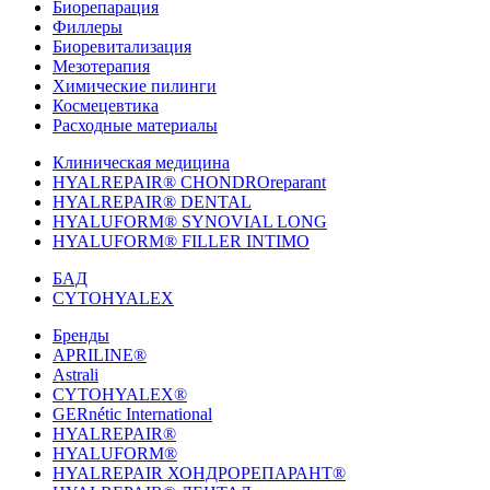
Биорепарация
Филлеры
Биоревитализация
Мезотерапия
Химические пилинги
Космецевтика
Расходные материалы
Клиническая медицина
HYALREPAIR® CHONDROreparant
HYALREPAIR® DENTAL
HYALUFORM® SYNOVIAL LONG
HYALUFORM® FILLER INTIMO
БАД
CYTOHYALEX
Бренды
APRILINE®
Astrali
CYTOHYALEX®
GERnétic International
HYALREPAIR®
HYALUFORM®
HYALREPAIR ХОНДРОРЕПАРАНТ®