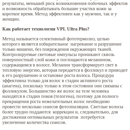
результаты, меньший риск возникновения побочных эффектов
и возможность обрабатывать большие участки кожи за
короткое время. Метод эффективен как у мужчин, так и у
женщин.
Как работает технология VPL Ultra Plus?
Метод называется селективный фототермолиз, целью
которого является избирательное нагревание и разрушение
только мишени, без повреждения окружающих тканей.
Контролируемые световые импульсы проникают сквозь
поверхностный слой кожи и поглощаются меланином,
содержащимся в волосе. Меланин трансформирует свет в
тепловую энергию, которая передается в фолликул и приводит
к его разрушению и остановке роста волоса. Процедура
эффективна только для волос в стадии активного роста
(анагена), поскольку только в этом состоянии они связаны с
фолликулом. Большинство же волос на теле человека
находятся в стадии покоя (телогена), поэтому для полного
прекращения роста нежелательных волос необходимо
провести несколько сеансов фотоэпиляции. Светлые волосы
более трудно поддаются коррекции и, следовательно, для
достижения оптимальных результатов потребуется
увеличение количества сеансов.