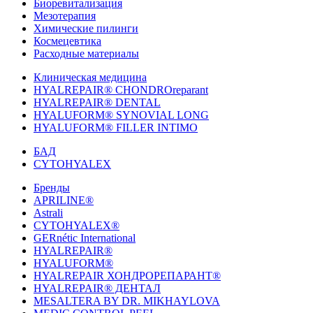
Биоревитализация
Мезотерапия
Химические пилинги
Космецевтика
Расходные материалы
Клиническая медицина
HYALREPAIR® CHONDROreparant
HYALREPAIR® DENTAL
HYALUFORM® SYNOVIAL LONG
HYALUFORM® FILLER INTIMO
БАД
CYTOHYALEX
Бренды
APRILINE®
Astrali
CYTOHYALEX®
GERnétic International
HYALREPAIR®
HYALUFORM®
HYALREPAIR ХОНДРОРЕПАРАНТ®
HYALREPAIR® ДЕНТАЛ
MESALTERA BY DR. MIKHAYLOVA