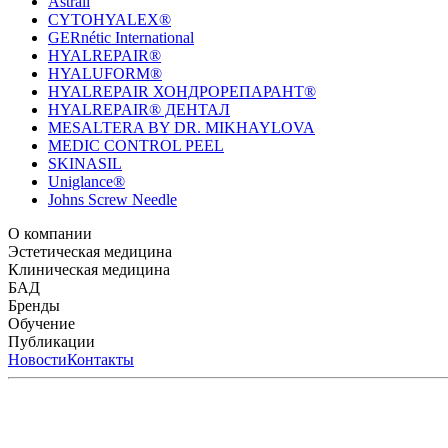
Astrali
CYTOHYALEX®
GERnétic International
HYALREPAIR®
HYALUFORM®
HYALREPAIR ХОНДРОРЕПАРАНТ®
HYALREPAIR® ДЕНТАЛ
MESALTERA BY DR. MIKHAYLOVA
MEDIC CONTROL PEEL
SKINASIL
Uniglance®
Johns Screw Needle
О компании
История компании
Эстетическая медицина
Научный центр
Учебный центр
Патенты
Лабо
Биорепарация
Клиническая медицина
Филлеры
Биоревитализация
Мезотерапия
Химичес
HYALREPAIR® CHONDROreparant
БАД
HYALREPAIR® DENTAL
CYTOHYALEX
Бренды
APRILINE®
Обучение
Astrali
CYTOHYALEX®
GERnétic International
HYAL
MIKHAYLOVA
Расписание мероприятий
Публикации
MEDIC CONTROL PEEL
Программы обучения
SKINASIL
Преподаватели
Uniglance®
З
ЖУРНАЛ LES NOUVELLES ESTHÉTIQUES
Новости
Контакты
ЖУРНАЛ «ИНЪ