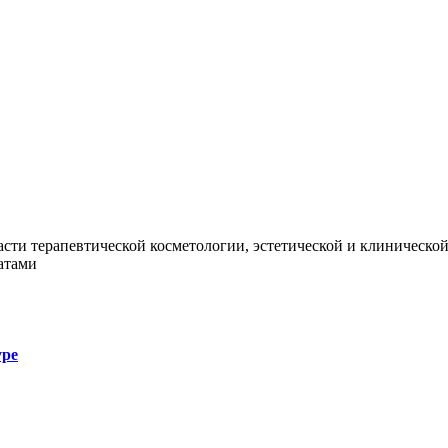
области терапевтической косметологии, эстетической и клиничес
атами
уре