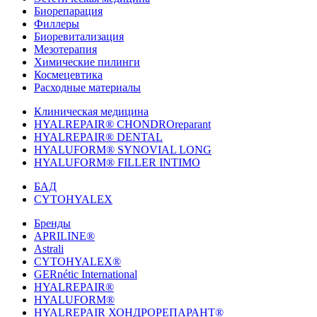
Биорепарация
Филлеры
Биоревитализация
Мезотерапия
Химические пилинги
Космецевтика
Расходные материалы
Клиническая медицина
HYALREPAIR® CHONDROreparant
HYALREPAIR® DENTAL
HYALUFORM® SYNOVIAL LONG
HYALUFORM® FILLER INTIMO
БАД
CYTOHYALEX
Бренды
APRILINE®
Astrali
CYTOHYALEX®
GERnétic International
HYALREPAIR®
HYALUFORM®
HYALREPAIR ХОНДРОРЕПАРАНТ®