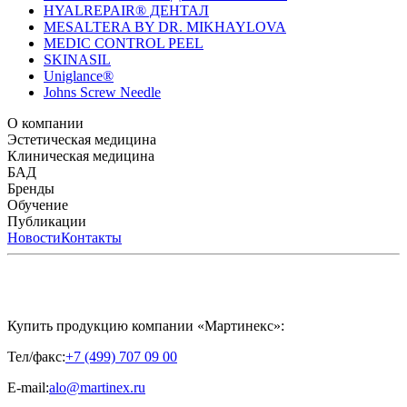
HYALREPAIR® ДЕНТАЛ
MESALTERA BY DR. MIKHAYLOVA
MEDIC CONTROL PEEL
SKINASIL
Uniglance®
Johns Screw Needle
О компании
История компании
Эстетическая медицина
Научный центр
Учебный
центр
Биорепарация
Клиническая медицина
Патенты
Филлеры
Лаборатория
Биоревитализация
Национальное Общество
Мезотерапия
Химичес
Мезотерапии
пилинги
HYALREPAIR® CHONDROreparant
БАД
Космецевтика
Карьера
Расходные материалы
HYALREPAIR®
DENTAL
CYTOHYALEX
Бренды
HYALUFORM® SYNOVIAL LONG
HYALUFORM®
FILLER INTIMO
APRILINE®
Обучение
Astrali
CYTOHYALEX®
GERnétic
International
Расписание мероприятий
Публикации
HYALREPAIR®
Программы
HYALUFORM®
HYALREPAIR
ХОНДРОРЕПАРАНТ®
обучения
ЖУРНАЛ LES NOUVELLES ESTHÉTIQUES
Новости
Контакты
Преподаватели
HYALREPAIR®
Записи мероприятий
ЖУРНАЛ
ДЕНТАЛ
«ИНЪЕКЦИОННАЯ КОСМЕТОЛОГИЯ»
MESALTERA BY DR. MIKHAYLOVA
ЖУРНАЛ
MEDIC
CONTROL PEEL
«МЕЗОТЕРАПИЯ»
SKINASIL
Uniglance®
Johns Screw Needle
Купить продукцию компании «Мартинекс»:
Тел/факс:
+7 (499) 707 09 00
E-mail:
alo@martinex.ru