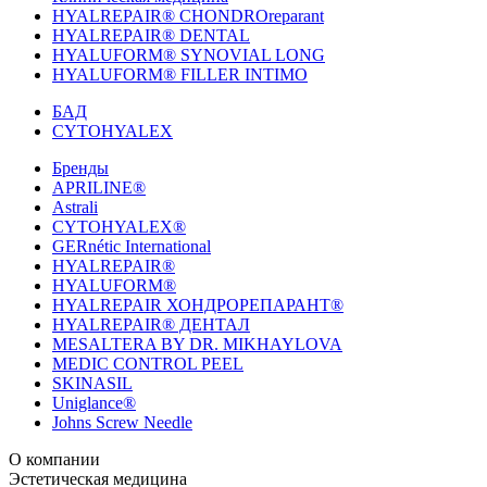
HYALREPAIR® CHONDROreparant
HYALREPAIR® DENTAL
HYALUFORM® SYNOVIAL LONG
HYALUFORM® FILLER INTIMO
БАД
CYTOHYALEX
Бренды
APRILINE®
Astrali
CYTOHYALEX®
GERnétic International
HYALREPAIR®
HYALUFORM®
HYALREPAIR ХОНДРОРЕПАРАНТ®
HYALREPAIR® ДЕНТАЛ
MESALTERA BY DR. MIKHAYLOVA
MEDIC CONTROL PEEL
SKINASIL
Uniglance®
Johns Screw Needle
О компании
История компании
Эстетическая медицина
Научный центр
Учебный центр
Патенты
Лабо