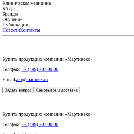
Биорепарация
Клиническая медицина
Филлеры
Биоревитализация
Мезотерапия
Химичес
HYALREPAIR® CHONDROreparant
БАД
HYALREPAIR® DENTAL
CYTOHYALEX
Бренды
APRILINE®
Обучение
Astrali
CYTOHYALEX®
GERnétic International
HYAL
MIKHAYLOVA
Расписание мероприятий
Публикации
MEDIC CONTROL PEEL
Программы обучения
SKINASIL
Преподаватели
Uniglance®
З
ЖУРНАЛ LES NOUVELLES ESTHÉTIQUES
Новости
Контакты
ЖУРНАЛ «ИНЪ
Купить продукцию компании «Мартинекс»:
Тел/факс:
+7 (499) 707 09 00
E-mail:
alo@martinex.ru
Задать вопрос
Самовывоз и доставка
Купить продукцию компании «Мартинекс»:
Тел/факс:
+7 (499) 707 09 00