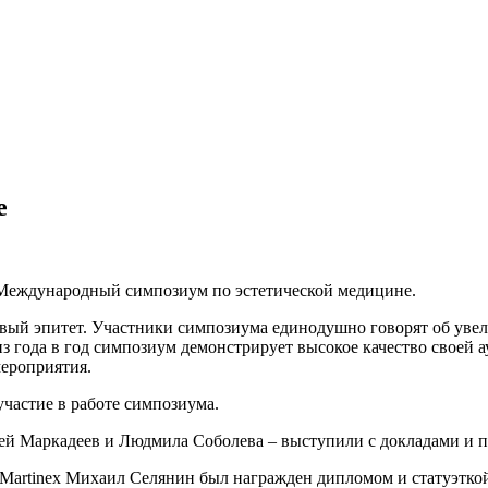
е
л Международный симпозиум по эстетической медицине.
асивый эпитет. Участники симпозиума единодушно говорят об ув
з года в год симпозиум демонстрирует высокое качество своей 
ероприятия.
участие в работе симпозиума.
й Маркадеев и Людмила Соболева – выступили с докладами и пр
Martinex Михаил Селянин был награжден дипломом и статуэтко