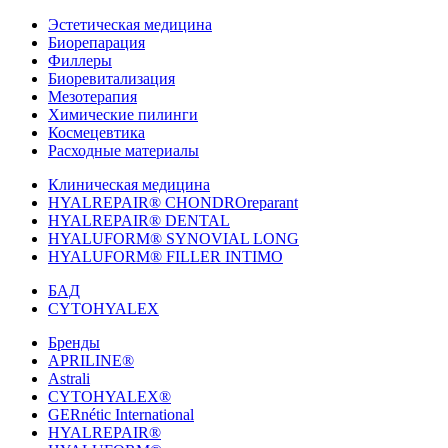
Эстетическая медицина
Биорепарация
Филлеры
Биоревитализация
Мезотерапия
Химические пилинги
Космецевтика
Расходные материалы
Клиническая медицина
HYALREPAIR® CHONDROreparant
HYALREPAIR® DENTAL
HYALUFORM® SYNOVIAL LONG
HYALUFORM® FILLER INTIMO
БАД
CYTOHYALEX
Бренды
APRILINE®
Astrali
CYTOHYALEX®
GERnétic International
HYALREPAIR®