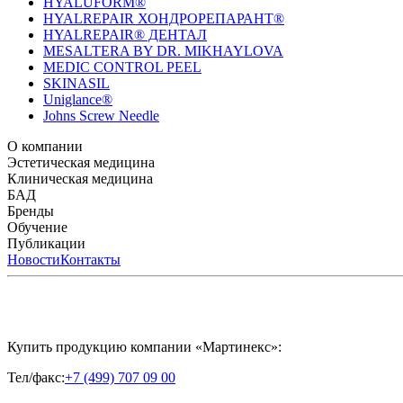
HYALUFORM®
HYALREPAIR ХОНДРОРЕПАРАНТ®
HYALREPAIR® ДЕНТАЛ
MESALTERA BY DR. MIKHAYLOVA
MEDIC CONTROL PEEL
SKINASIL
Uniglance®
Johns Screw Needle
О компании
История компании
Эстетическая медицина
Научный центр
Учебный центр
Патенты
Лабо
Биорепарация
Клиническая медицина
Филлеры
Биоревитализация
Мезотерапия
Химичес
HYALREPAIR® CHONDROreparant
БАД
HYALREPAIR® DENTAL
CYTOHYALEX
Бренды
APRILINE®
Обучение
Astrali
CYTOHYALEX®
GERnétic International
HYAL
MIKHAYLOVA
Расписание мероприятий
Публикации
MEDIC CONTROL PEEL
Программы обучения
SKINASIL
Преподаватели
Uniglance®
З
ЖУРНАЛ LES NOUVELLES ESTHÉTIQUES
Новости
Контакты
ЖУРНАЛ «ИНЪ
Купить продукцию компании «Мартинекс»:
Тел/факс:
+7 (499) 707 09 00